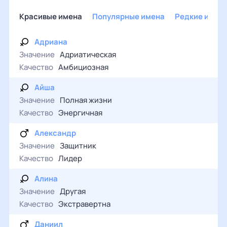
Красивые имена
Популярные имена
Редкие имен
Адриана
Значение
Адриатическая
Качество
Амбициозная
Айша
Значение
Полная жизни
Качество
Энергичная
Александр
Значение
Защитник
Качество
Лидер
Алина
Значение
Другая
Качество
Экстравертна
Даниил