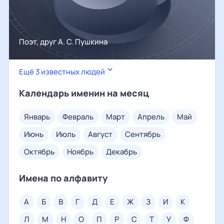
Поэт, друг А. С. Пушкина
Ещё 3 известных людей
Календарь именин на месяц
январь
февраль
март
апрель
май
июнь
июль
август
сентябрь
октябрь
ноябрь
декабрь
Имена по алфавиту
а
б
в
г
д
е
ж
з
и
к
л
м
н
о
п
р
с
т
у
ф