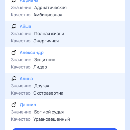
Адриана
Значение
Адриатическая
Качество
Амбициозная
Айша
Значение
Полная жизни
Качество
Энергичная
Александр
Значение
Защитник
Качество
Лидер
Алина
Значение
Другая
Качество
Экстравертна
Даниил
Значение
Бог мой судья
Качество
Уравновешенный