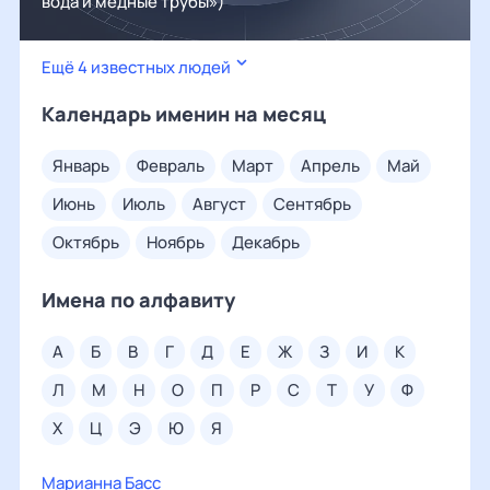
вода и медные трубы»)
Ещё 4 известных людей
Календарь именин на месяц
январь
февраль
март
апрель
май
июнь
июль
август
сентябрь
октябрь
ноябрь
декабрь
Имена по алфавиту
а
б
в
г
д
е
ж
з
и
к
л
м
н
о
п
р
с
т
у
ф
х
ц
э
ю
я
Марианна Басс