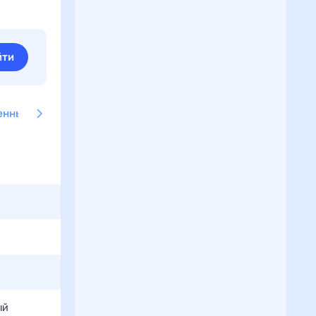
йти
енные имена
Американские имена
Английские имена
ый