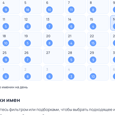
4
5
6
7
8
9
9
18
10
11
8
11
12
13
14
15
1
5
6
7
6
4
18
19
20
21
22
2
10
5
8
4
15
25
26
27
28
29
3
9
7
5
9
1
2
3
4
5
6
6
8
6
3
10
о именин на день
ки имен
тесь фильтром или подборками, чтобы выбрать подходящее и