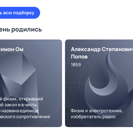
ь всю подборку
день родились
Симон Ом
Александр Степанови
Попов
1859
й физик, открывший
й закон и в честь
 названа единица
Физик и электротехник,
ческого сопротивления
изобретатель радио