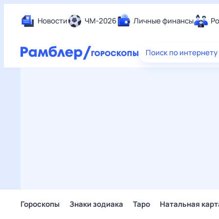
Новости
ЧМ-2026
Личные финансы
Ро
Еда
Поиск по интернету
Здор
Разв
Дом 
Спор
Карь
Авто
Техн
Жизн
Сбер
Горо
Гороскопы
Знаки зодиака
Таро
Натальная карт