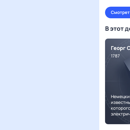
Смотрет
В этот 
Георг 
1787
Немецки
известны
которого
электри