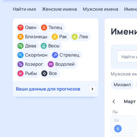
Найти имя
Женские имена
Мужские имена
Имена
Овен
Телец
Имени
Близнецы
Рак
Лев
Дева
Весы
Скорпион
Стрелец
Козерог
Водолей
Рыбы
Все
Мужские и
михаил
Ваши данные для прогнозов
Март
Пн
24
6