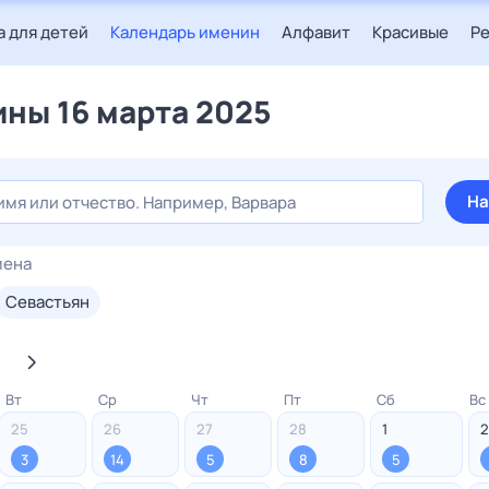
 для детей
Календарь именин
Алфавит
Красивые
Р
ны 16 марта 2025
На
мена
севастьян
Вт
Ср
Чт
Пт
Сб
Вс
25
26
27
28
1
2
3
14
5
8
5