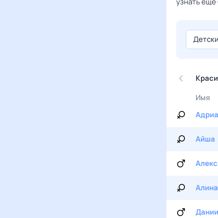
узнать еще 
Детск
Краси
Имя
Адри
Айша
Алекс
Алина
Дани