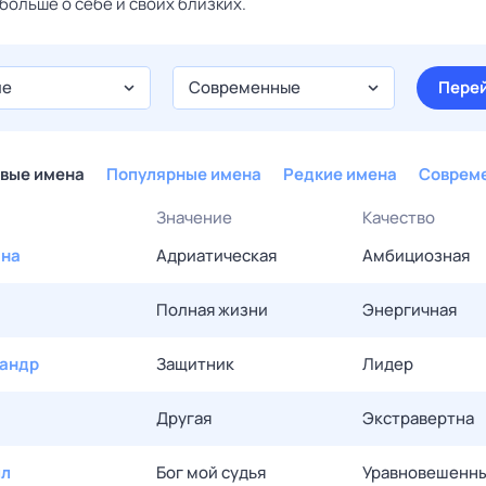
больше о себе и своих близких.
ие
Современные
Пере
вые имена
Популярные имена
Редкие имена
Соврем
Значение
Качество
ана
Адриатическая
Амбициозная
Полная жизни
Энергичная
андр
Защитник
Лидер
Другая
Экстравертна
ил
Бог мой судья
Уравновешенн