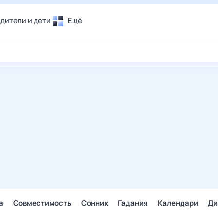
дители и дети
Ещё
Почта
овье
Поиск
лечения и отдых
Погода
и уют
ТВ-программа
т
ера
ологии и тренды
енные ситуации
егаем вместе
скопы
Помощь
а
Совместимость
Сонник
Гадания
Календари
Ди