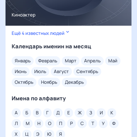
Киноактер
Ещё 4 известных людей
Календарь именин на месяц
январь
февраль
март
апрель
май
июнь
июль
август
сентябрь
октябрь
ноябрь
декабрь
Имена по алфавиту
а
б
в
г
д
е
ж
з
и
к
л
м
н
о
п
р
с
т
у
ф
х
ц
э
ю
я