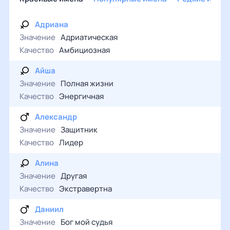
Адриана
Значение
Адриатическая
Качество
Амбициозная
Айша
Значение
Полная жизни
Качество
Энергичная
Александр
Значение
Защитник
Качество
Лидер
Алина
Значение
Другая
Качество
Экстравертна
Даниил
Значение
Бог мой судья