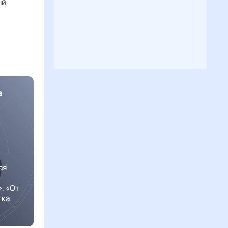
ый
а
ая
», «От
тка