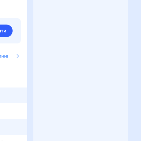
йти
енные имена
Американские имена
Английские имена