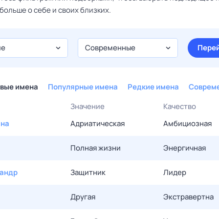
больше о себе и своих близких.
ие
Современные
Пере
вые имена
Популярные имена
Редкие имена
Соврем
Значение
Качество
ана
Адриатическая
Амбициозная
Полная жизни
Энергичная
андр
Защитник
Лидер
Другая
Экстравертна