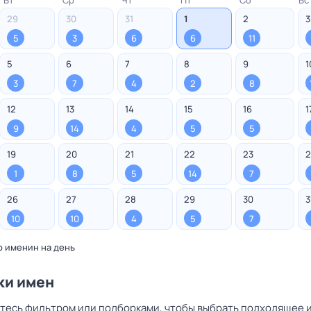
Вт
Ср
Чт
Пт
Сб
Вс
29
30
31
1
2
3
5
3
6
6
11
5
6
7
8
9
1
3
7
4
2
8
12
13
14
15
16
1
9
14
4
5
5
19
20
21
22
23
2
1
8
5
14
7
26
27
28
29
30
3
10
10
4
5
7
о именин на день
ки имен
тесь фильтром или подборками, чтобы выбрать подходящее и