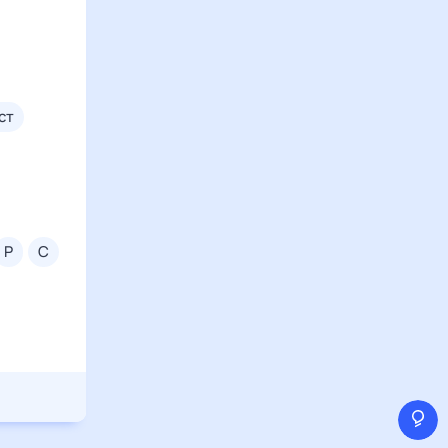
уст
р
с