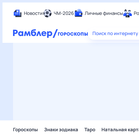
Новости
ЧМ-2026
Личные финансы
Ро
Еда
Поиск по интернету
Здор
Разв
Дом 
Спор
Карь
Авто
Техн
Жизн
Сбер
Горо
Гороскопы
Знаки зодиака
Таро
Натальная карт