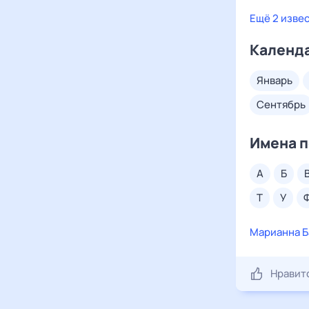
Ещё 2 изве
Календа
январь
сентябрь
Имена п
а
б
т
у
Марианна Б
Нравит