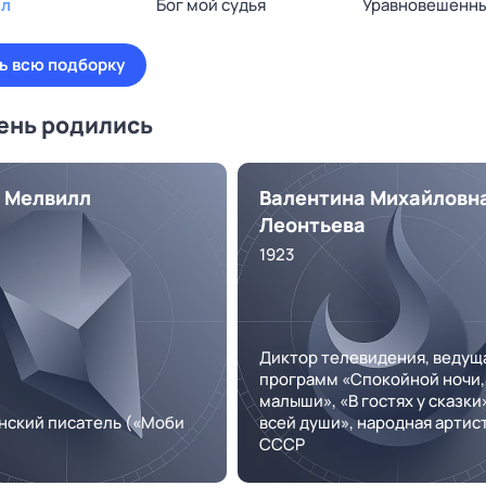
ил
Бог мой судья
Уравновешенн
ь всю подборку
день родились
 Мелвилл
Валентина Михайловн
Леонтьева
1923
Диктор телевидения, ведущ
программ «Спокойной ночи,
малыши», «В гостях у сказки
нский писатель («Моби
всей души», народная артис
СССР