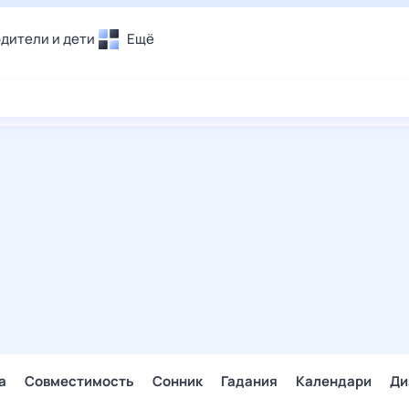
дители и дети
Ещё
Почта
овье
Поиск
лечения и отдых
Погода
и уют
ТВ-программа
т
ера
ологии и тренды
енные ситуации
егаем вместе
скопы
Помощь
а
Совместимость
Сонник
Гадания
Календари
Ди