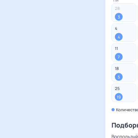
Пн
28
3
4
4
11
7
18
5
25
19
Количеств
Подбор
Воспользуй