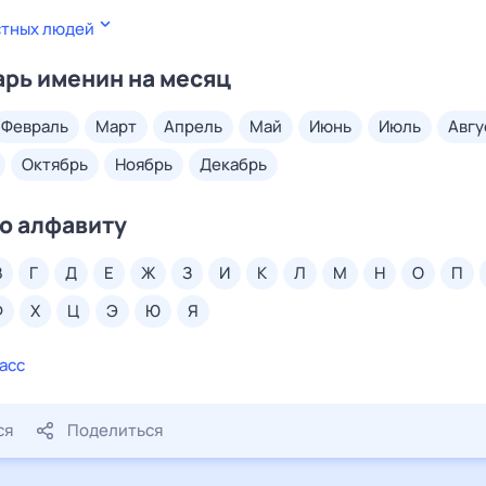
стных людей
рь именин на месяц
февраль
март
апрель
май
июнь
июль
авг
октябрь
ноябрь
декабрь
о алфавиту
в
г
д
е
ж
з
и
к
л
м
н
о
п
ф
х
ц
э
ю
я
асс
ся
Поделиться