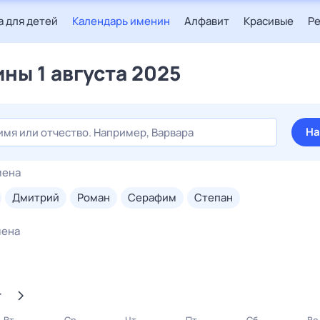
 для детей
Календарь именин
Алфавит
Красивые
Р
ны 1 августа 2025
На
мена
дмитрий
роман
серафим
степан
мена
т