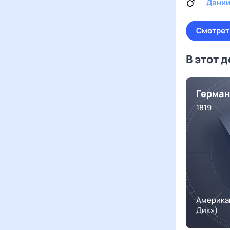
Дани
Смотрет
В этот 
Герман
1819
Америка
Дик»)