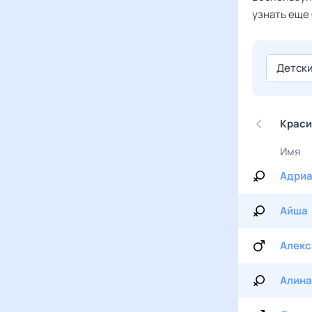
узнать еще 
Детск
Краси
Имя
Адри
Айша
Алекс
Алина