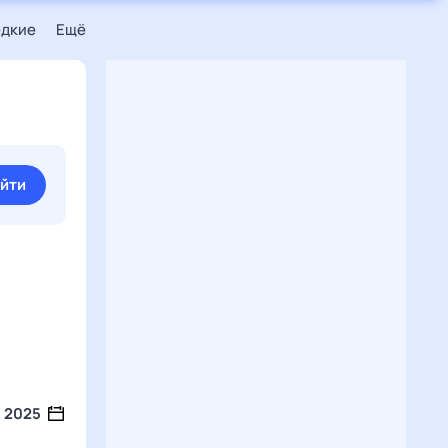
едкие
Ещё
йти
2025