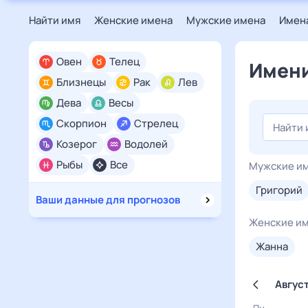
Найти имя
Женские имена
Мужские имена
Имена
Овен
Телец
Имени
Близнецы
Рак
Лев
Дева
Весы
Скорпион
Стрелец
Козерог
Водолей
Рыбы
Все
Мужские и
григорий
Ваши данные для прогнозов
Женские и
жанна
Авгус