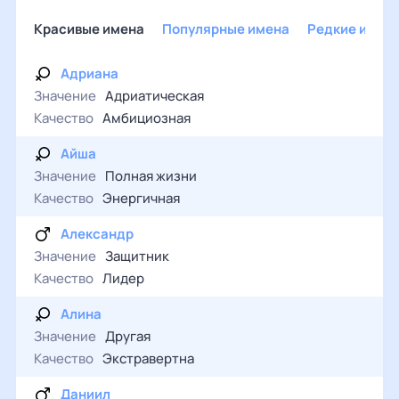
Красивые имена
Популярные имена
Редкие имен
Адриана
Значение
Адриатическая
Качество
Амбициозная
Айша
Значение
Полная жизни
Качество
Энергичная
Александр
Значение
Защитник
Качество
Лидер
Алина
Значение
Другая
Качество
Экстравертна
Даниил