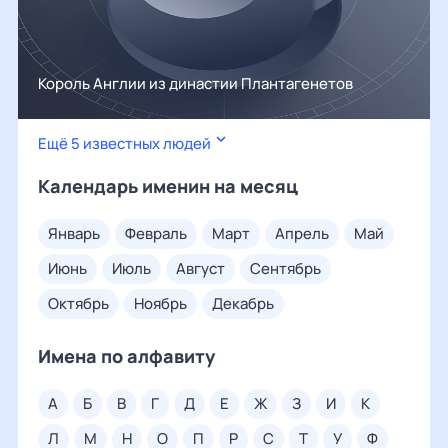
Король Англии из династии Плантагенетов
Ещё 5 известных людей
Календарь именин на месяц
январь
февраль
март
апрель
май
июнь
июль
август
сентябрь
октябрь
ноябрь
декабрь
Имена по алфавиту
а
б
в
г
д
е
ж
з
и
к
л
м
н
о
п
р
с
т
у
ф