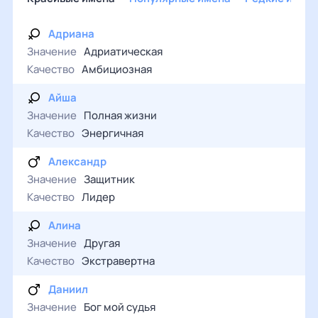
Адриана
Значение
Адриатическая
Качество
Амбициозная
Айша
Значение
Полная жизни
Качество
Энергичная
Александр
Значение
Защитник
Качество
Лидер
Алина
Значение
Другая
Качество
Экстравертна
Даниил
Значение
Бог мой судья