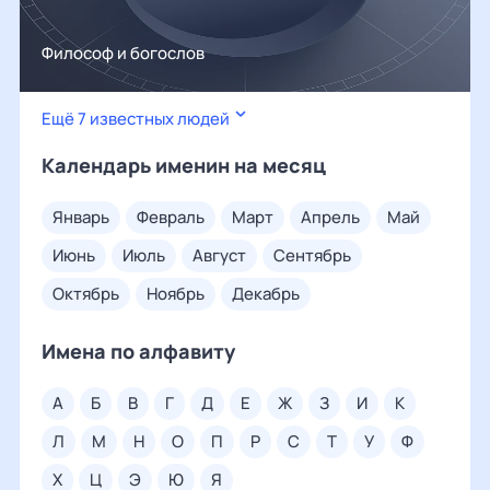
Философ и богослов
Ещё 7 известных людей
Календарь именин на месяц
январь
февраль
март
апрель
май
июнь
июль
август
сентябрь
октябрь
ноябрь
декабрь
Имена по алфавиту
а
б
в
г
д
е
ж
з
и
к
л
м
н
о
п
р
с
т
у
ф
х
ц
э
ю
я