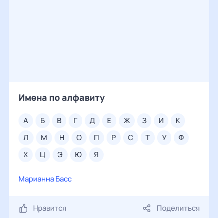
Имена по алфавиту
а
б
в
г
д
е
ж
з
и
к
л
м
н
о
п
р
с
т
у
ф
х
ц
э
ю
я
Марианна Басс
Нравится
Поделиться