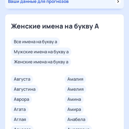
Ваши данные для прогнозов
Женские имена на букву А
все имена на букву а
мужские имена на букву а
женские имена на букву а
августа
амалия
августина
амелия
аврора
амина
агата
амира
аглая
анабела