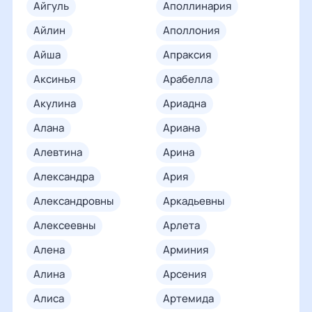
айгуль
аполлинария
айлин
аполлония
айша
апраксия
аксинья
арабелла
акулина
ариадна
алана
ариана
алевтина
арина
александра
ария
александровны
аркадьевны
алексеевны
арлета
алена
арминия
алина
арсения
алиса
артемида