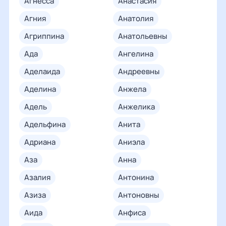
агнесса
анастасия
агния
анатолия
агриппина
анатольевны
ада
ангелина
аделаида
андреевны
аделина
анжела
адель
анжелика
адельфина
анита
адриана
аниэла
аза
анна
азалия
антонина
азиза
антоновны
аида
анфиса