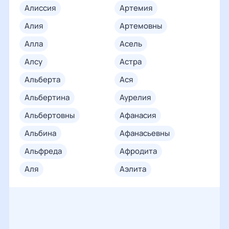
алиссия
артемия
алия
артемовны
алла
асель
алсу
астра
альберта
ася
альбертина
аурелия
альбертовны
афанасия
альбина
афанасьевны
альфреда
афродита
аля
аэлита