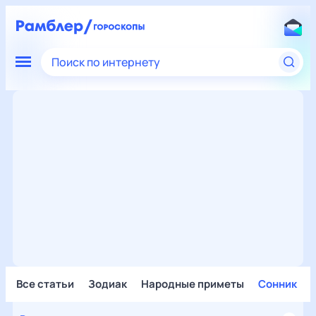
Поиск по интернету
Все статьи
Зодиак
Народные приметы
Сонник