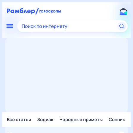
Поиск по интернету
Все статьи
Зодиак
Народные приметы
Сонник