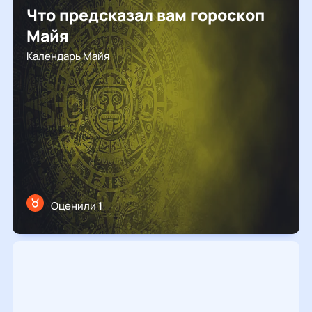
чихалка
2022 год
Что предсказал вам гороскоп
Майя
приметы на новый год
Календарь Майя
заговоры на новый год
чесалка
2023 год
йога
2024 год
загробная жизнь
новости проекта
хиромантия
Оценили 1
заговоры и обряды
гороскоп на сегодня
таро
2025 год
значение часов на часах