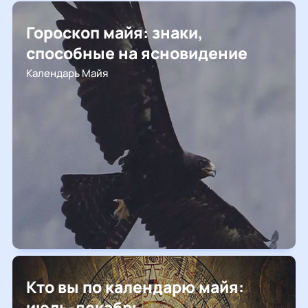
Гороскоп майя: знаки,
способные на ясновидение
Календарь Майя
Кто вы по календарю майя:
июль-декабрь