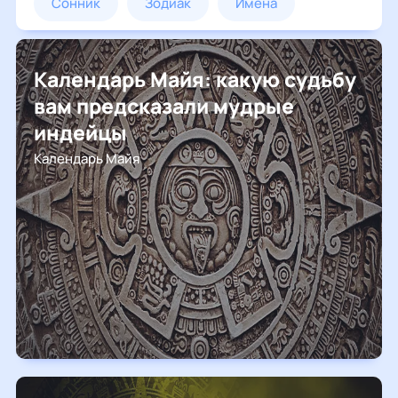
сонник
зодиак
имена
нумерология
Календарь Майя: какую судьбу
восточный гороскоп
вам предсказали мудрые
индейцы
лунный календарь
гадания
Календарь Майя
дизайн человека
календарь майя
ретроградный меркурий
2020 год
2021 год
ванга
гороскопы
астрошкола
предсказания
народные приметы
тесты