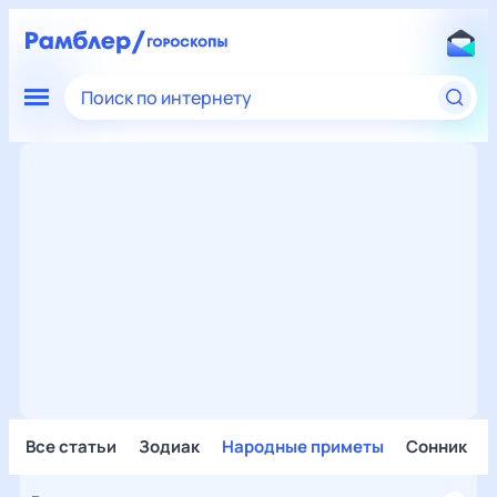
Поиск по интернету
Все статьи
Зодиак
Народные приметы
Сонник