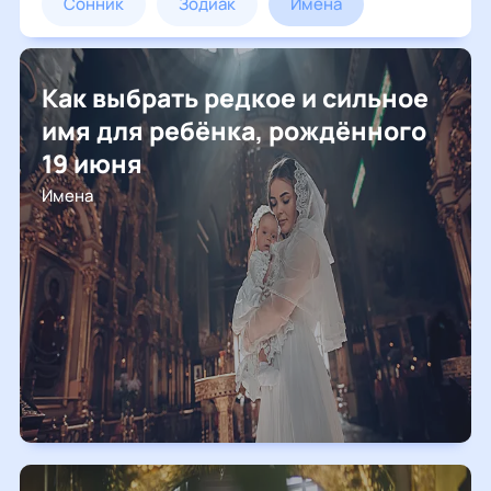
сонник
зодиак
имена
нумерология
Как выбрать редкое и сильное
восточный гороскоп
имя для ребёнка, рождённого
19 июня
лунный календарь
гадания
Имена
дизайн человека
календарь майя
ретроградный меркурий
2020 год
2021 год
ванга
гороскопы
астрошкола
предсказания
народные приметы
тесты