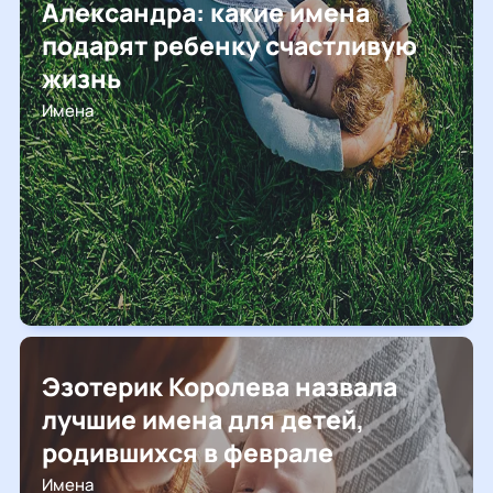
Александра: какие имена
подарят ребенку счастливую
жизнь
Имена
Эзотерик Королева назвала
лучшие имена для детей,
родившихся в феврале
Имена