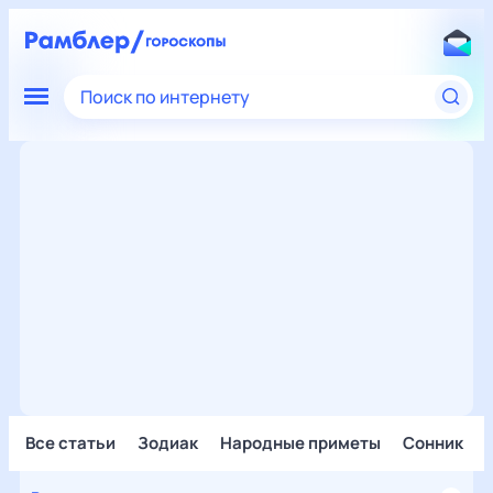
Поиск по интернету
Все статьи
Зодиак
Народные приметы
Сонник