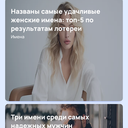
Названы самые удачливые
женские имена: топ-5 по
результатам лотереи
Имена
Три имени среди самых
надежных мужчин