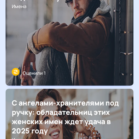
Имена
Оценили 1
С ангелами-хранителями под
ручку: обладательниц этих
женских имен ждет удача в
2025 году