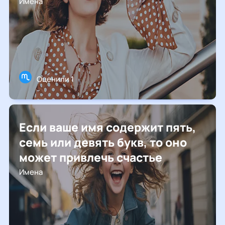
Имена
Оценили 1
Если ваше имя содержит пять,
семь или девять букв, то оно
может привлечь счастье
Имена