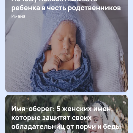
ребенка в честь родственников
Имена
Имя-оберег: 5 женских имен,
которые защитят своих
обладательниц от порчи и беды