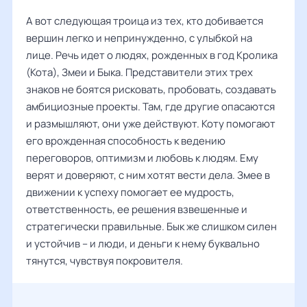
А вот следующая троица из тех, кто добивается
вершин легко и непринужденно, с улыбкой на
лице. Речь идет о людях, рожденных в год Кролика
(Кота), Змеи и Быка. Представители этих трех
знаков не боятся рисковать, пробовать, создавать
амбициозные проекты. Там, где другие опасаются
и размышляют, они уже действуют. Коту помогают
его врожденная способность к ведению
переговоров, оптимизм и любовь к людям. Ему
верят и доверяют, с ним хотят вести дела. Змее в
движении к успеху помогает ее мудрость,
ответственность, ее решения взвешенные и
стратегически правильные. Бык же слишком силен
и устойчив – и люди, и деньги к нему буквально
тянутся, чувствуя покровителя.