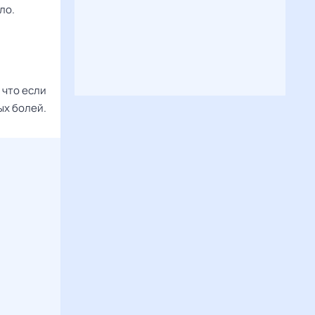
ло.
 что если
ых болей.