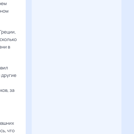
воем
нном
 Греции,
есколько
зни в
авил
 другие
ков, за
машних
сь, что