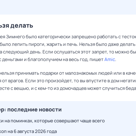
ьзя делать
гея Зимнего было категорически запрещено работать с тесто
было лепить пироги, жарить и печь. Нельзя было даже делать
а следующий день. Если ослушаться этот запрет, то можно б
 деньгами и благополучием на весь год, пишет
Amic
.
 нельзя принимать подарки от малознакомых людей или в кач
от врагов. Если это произойдет, то вы впустите в дом негат
сте с вещью, и с кем-то из домочадцев может случиться беда
р: последние новости
и на поминках, которые совершают чаще всего
оп на 6 августа 2026 года