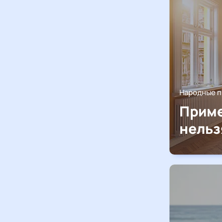
Народные 
Приме
нельз