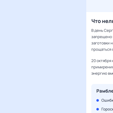
Что нел
В день Сер
запрещено 
заготовки н
прощаться с
20 октября
примирения 
энергию вме
Рамбле
Ошибк
Гороск