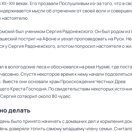
в XII–XIII веках. Его прозвали Послушливым из-за того, что в с
ридерживается мысли об отречении от своей воли и соверше
 настоятелю.
омский был учеником
Сергия Радонежского
. Он был родом из
ашеский постриг на Афоне и уехал проповедовать на Руси. Н
ся у Сергия Радонежского, а потом попросил настоятеля о жи
л в вологодские леса и обосновался на реке Нурме, где пост
часовню. Спустя некоторое время к нему начали подселяться
. Вместе они основали храм Происхождения Честных Древ
его Креста Господня. По свидетельствам некоторых источни
 Сергий сотворил около 80 чудес.
но делать
т день было принято начинать с домашних дел и кормления до
Печь доверяли топить самому младшему члену семьи. Считало