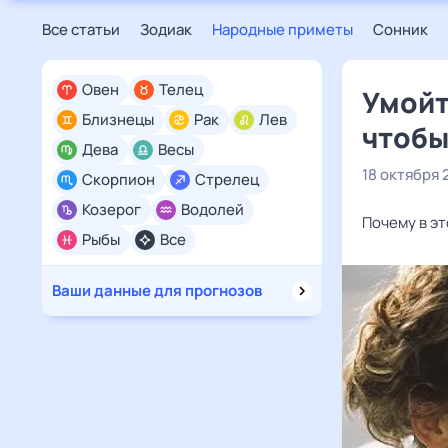
Все статьи
Зодиак
Народные приметы
Сонник
Овен
Телец
Умойт
Близнецы
Рак
Лев
чтобы
Дева
Весы
18 октября 
Скорпион
Стрелец
Козерог
Водолей
Почему в эт
Рыбы
Все
Ваши данные для прогнозов