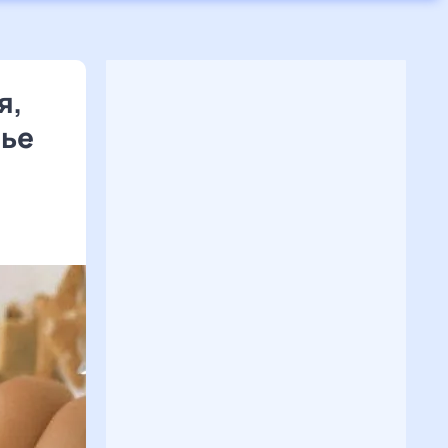
я,
вье