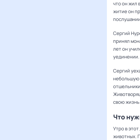
что он жил 
житие он п
послушании
Сергий Нур
принял мон
лет он учил
уединении.
Сергий уеха
небольшую 
отшельники
Животворящ
свою жизнь
Что нуж
Утро в это
животных. 