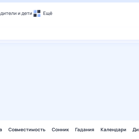
дители и дети
Ещё
Почта
овье
Поиск
лечения и отдых
Погода
и уют
ТВ-программа
т
ера
ологии и тренды
енные ситуации
егаем вместе
скопы
Помощь
а
Совместимость
Сонник
Гадания
Календари
Ди