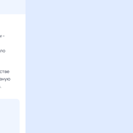
м –
ыло
естве
ивную
.