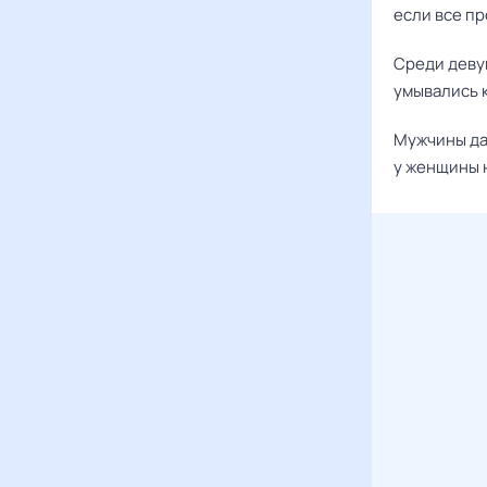
если все пр
Среди деву
умывались 
Мужчины да
у женщины н