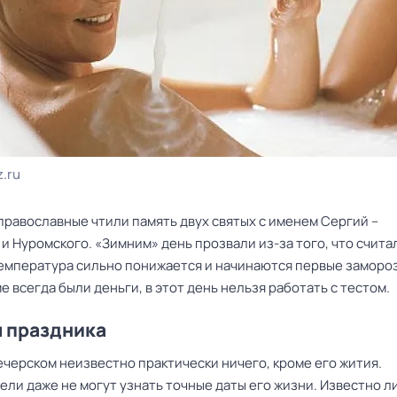
z.ru
православные чтили память двух святых с именем Сергий –
и Нуромского. «Зимним» день прозвали из-за того, что считал
температура сильно понижается и начинаются первые замороз
е всегда были деньги, в этот день нельзя работать с тестом.
 праздника
ечерском неизвестно практически ничего, кроме его жития.
ли даже не могут узнать точные даты его жизни. Известно ли