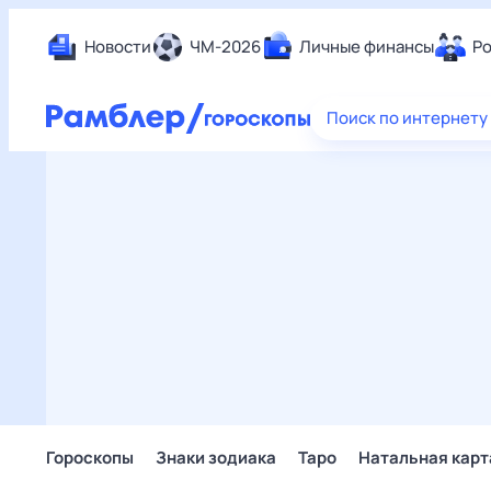
Новости
ЧМ-2026
Личные финансы
Ро
Еда
Поиск по интернету
Здор
Разв
Дом 
Спор
Карь
Авто
Техн
Жизн
Сбер
Горо
Гороскопы
Знаки зодиака
Таро
Натальная карт