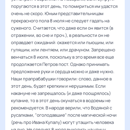
поругаются в этот день, то помириться им удастся
очень не скоро. Юным представительницам
прекрасного пола 8 июля не следует гадать на
суженого. Считается, что даже если он явится (в
отражении, во сне и проч.), в реальности он не
оправдает ожиданий: окажется или пьющим, или
гулящим, или лентяем, или драчуном. Запрещено
венчаться 8 июля, поскольку в это время все еще
продолжается Петров пост. Однако принимать
предложение руки и сердца можно и даже нужно.
Наши прапрабабушки говорили: слово, данное в
этот день, будет крепким и нерушимым. Если
накануне не запрещалось (и даже поощрялось)
купание, то в этот день окунаться в водоемы не
рекомендуется. В народе верили, что Водяной с
русалками, "оголодавшие" после магической ночи
(речь про Ивана Купалу) могут утащить человека
на дно. Не следует 8 июля выходить на улицу