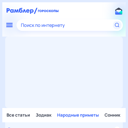
Поиск по интернету
Все статьи
Зодиак
Народные приметы
Сонник