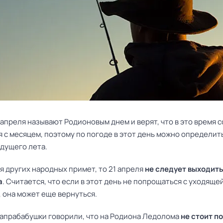
 апреля называют Родионовым днем и верят, что в это время 
 с месяцем, поэтому по погоде в этот день можно определит
удущего лета.
я других народных примет, то 21 апреля
не следует выходить
а
. Считается, что если в этот день не попрощаться с уходяще
, она может еще вернуться.
апрабабушки говорили, что на Родиона Ледолома
не стоит п