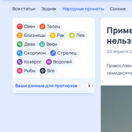
Все статьи
Зодиак
Народные приметы
Сонник
Овен
Телец
Приме
Близнецы
Рак
Лев
нельз
Дева
Весы
20 апреля 
Скорпион
Стрелец
Козерог
Водолей
Православн
Рыбы
Все
семидесяти
Ваши данные для прогнозов