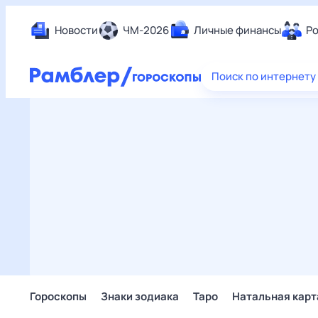
Новости
ЧМ-2026
Личные финансы
Ро
Еда
Поиск по интернету
Здор
Разв
Дом 
Спор
Карь
Авто
Техн
Жизн
Сбер
Горо
Гороскопы
Знаки зодиака
Таро
Натальная карт