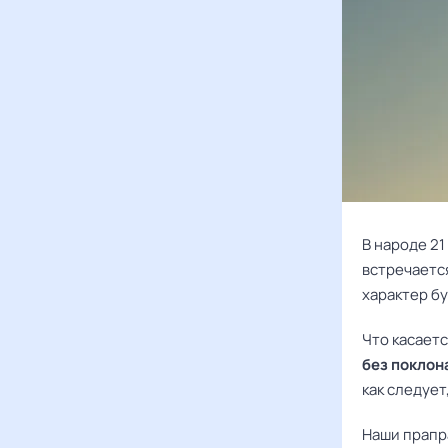
В народе 21
встречается
характер б
Что касаетс
без поклон
как следует
Наши прапр