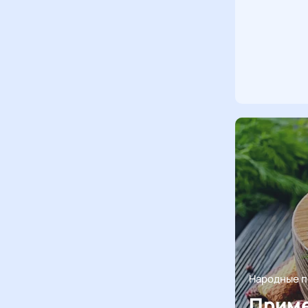
Народные 
Приме