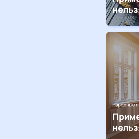
нельз
Народные 
Приме
нельз