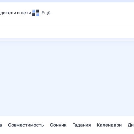
дители и дети
Ещё
Почта
овье
Поиск
лечения и отдых
Погода
и уют
ТВ-программа
т
ера
ологии и тренды
енные ситуации
егаем вместе
скопы
Помощь
а
Совместимость
Сонник
Гадания
Календари
Ди