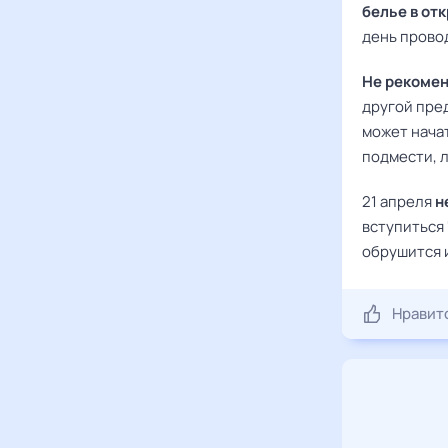
белье в от
день провод
Не рекомен
другой пре
может нача
подмести, 
21 апреля
н
вступиться 
обрушится и
Нравит