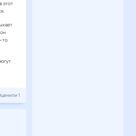
в этот
ся.
дыхает
 он
о-то
могут
Оценили 1