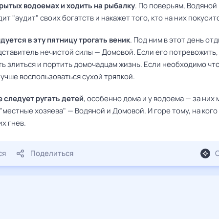
крытых водоемах и ходить на рыбалку
. По поверьям, Водяной 
ит "аудит" своих богатств и накажет того, кто на них покусит
дуется в эту пятницу трогать веник
. Под ним в этот день от
дставитель нечистой силы — Домовой. Если его потревожить,
ть злиться и портить домочадцам жизнь. Если необходимо чт
лучше воспользоваться сухой тряпкой.
е следует ругать детей
, особенно дома и у водоема — за них 
"местные хозяева" — Водяной и Домовой. И горе тому, на кого
х гнев.
ся
Поделиться