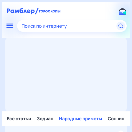
Поиск по интернету
Все статьи
Зодиак
Народные приметы
Сонник