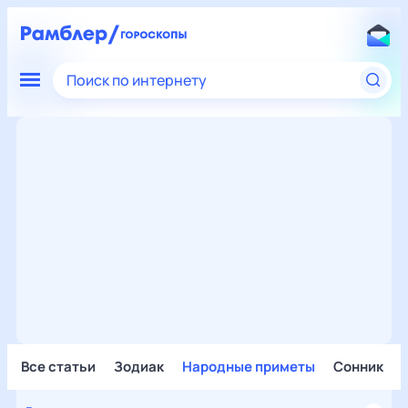
Поиск по интернету
Все статьи
Зодиак
Народные приметы
Сонник