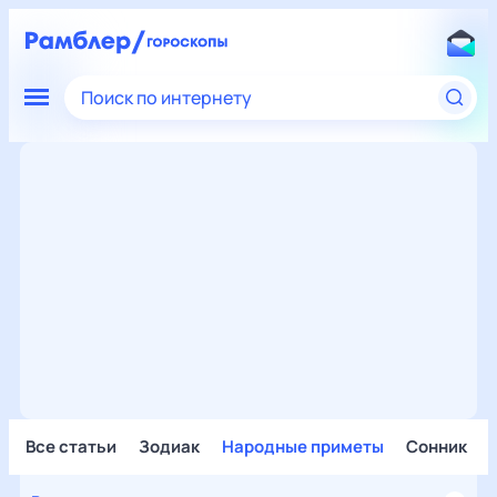
Поиск по интернету
Все статьи
Зодиак
Народные приметы
Сонник