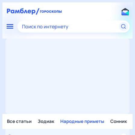
Поиск по интернету
Все статьи
Зодиак
Народные приметы
Сонник