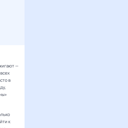
сжигают —
 всех
сто в
ду,
ны»
олько
йти к