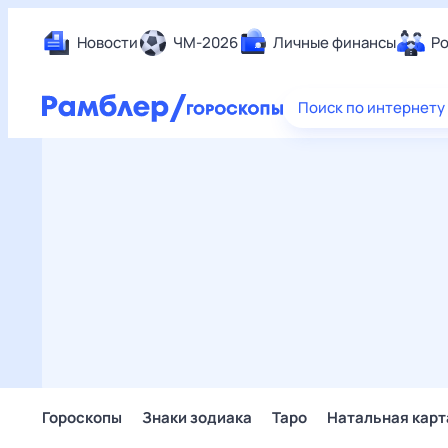
Новости
ЧМ-2026
Личные финансы
Ро
Еда
Поиск по интернету
Здор
Разв
Дом 
Спор
Карь
Авто
Техн
Жизн
Сбер
Горо
Гороскопы
Знаки зодиака
Таро
Натальная карт