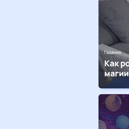
Гадания
Как р
магии