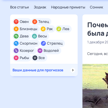
Все статьи
Зодиак
Народные приметы
Сонник
Овен
Телец
Почем
Близнецы
Рак
Лев
была 
Дева
Весы
1 декабря 2
Скорпион
Стрелец
Козерог
Водолей
Сегодня, в
Рыбы
Все
Ваши данные для прогнозов