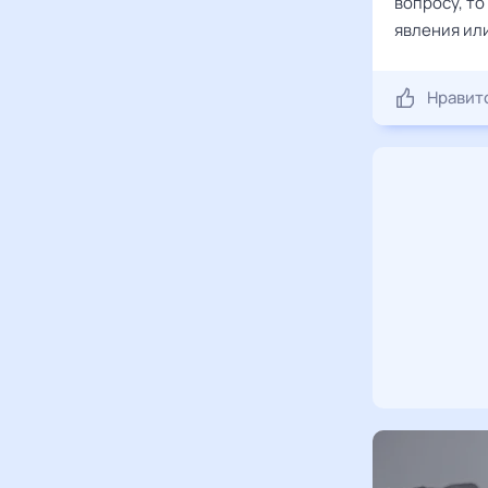
вопросу, то
явления или
Нравит