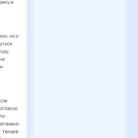
аясь в
ли, но и
уться.
оду.
щие
 и
сле
Согласно
бли
 атамана
. Увидев