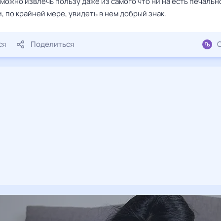
 можно извлечь пользу даже из самого что ни на есть печальн
, по крайней мере, увидеть в нем добрый знак.
ся
Поделиться