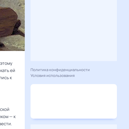
оэтому
Политика конфиденциальности
кать ей
Условия использования
лись к
сской
иком — к
вести.