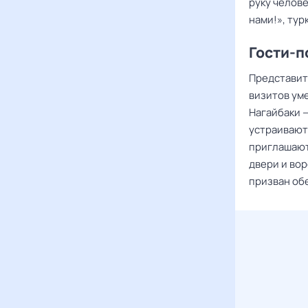
руку челове
нами!», тур
Гости-п
Представит
визитов уме
Нагайбаки 
устраивают
приглашают
двери и вор
призван обе