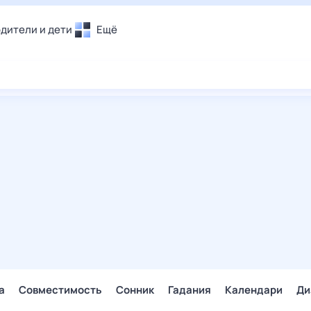
дители и дети
Ещё
Почта
овье
Поиск
лечения и отдых
Погода
и уют
ТВ-программа
т
ера
ологии и тренды
енные ситуации
егаем вместе
скопы
Помощь
а
Совместимость
Сонник
Гадания
Календари
Ди