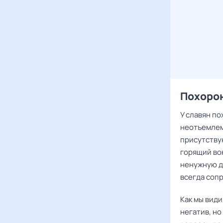
Похоро
У славян п
неотъемлем
присутству
горящий вок
ненужную д
всегда соп
Как мы види
негатив, н