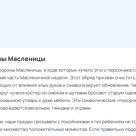
ны Масленицы
охороны Масленицы, в ходе которых чучело этого персонажа 
ая часть Масленичной недели. Этот обряд призван очистить
ющих от влияния злых духов и символизирует обновление. Ча
руг чучела костер со смехом и шутками бросают старую одеж
омашнюю утварь и даже мебель. Эти символические «похоро
ровождаются весельем, танцами и играми.
м, наши предки связывали с покойниками и погребением не т
о и множество положительных моментов. Если правильно подо