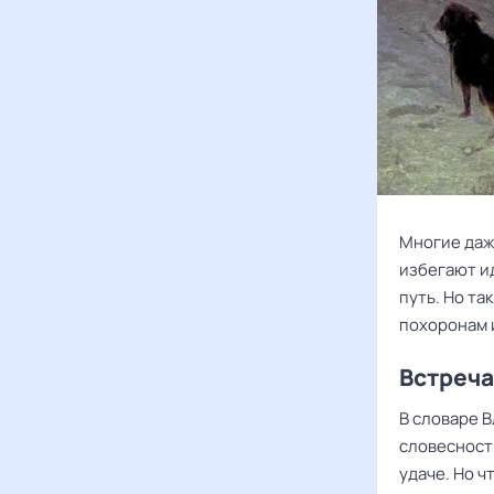
Многие даж
избегают и
путь. Но та
похоронам и
Встреча
В словаре 
словесности
удаче. Но ч