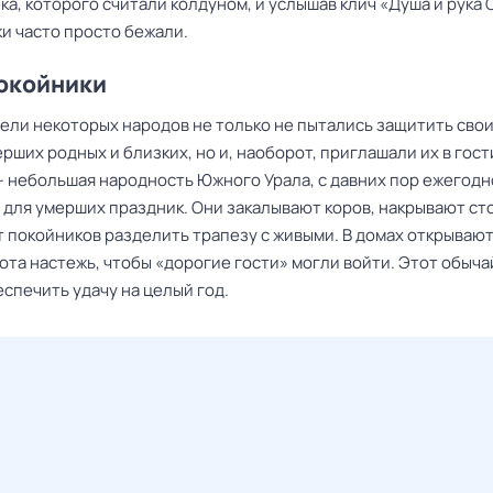
ка, которого считали колдуном, и услышав клич «Душа и рука 
ки часто просто бежали.
окойники
ели некоторых народов не только не пытались защитить свои
рших родных и близких, но и, наоборот, приглашали их в гост
— небольшая народность Южного Урала, с давних пор ежегодн
 для умерших праздник. Они закалывают коров, накрывают ст
 покойников разделить трапезу с живыми. В домах открывают
ота настежь, чтобы «дорогие гости» могли войти. Этот обыча
спечить удачу на целый год.