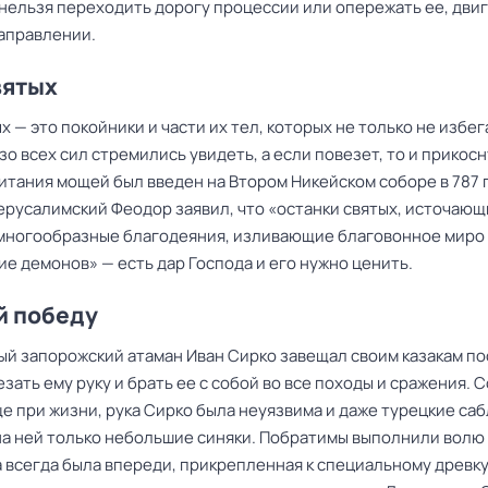
нельзя переходить дорогу процессии или опережать ее, двиг
аправлении.
вятых
 — это покойники и части их тел, которых не только не избега
зо всех сил стремились увидеть, а если повезет, то и прикосн
итания мощей был введен на Втором Никейском соборе в 787 г
ерусалимский Феодор заявил, что «останки святых, источаю
ногообразные благодеяния, изливающие благовонное миро
е демонов» — есть дар Господа и его нужно ценить.
й победу
й запорожский атаман
Иван Сирко
завещал своим казакам по
зать ему руку и брать ее с собой во все походы и сражения. 
е при жизни, рука Сирко была неуязвима и даже турецкие са
на ней только небольшие синяки. Побратимы выполнили волю
а всегда была впереди, прикрепленная к специальному древку