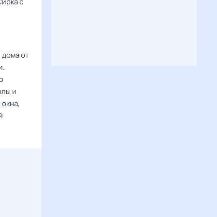
Сирка с
 дома от
и.
о
олы и
 окна,
й