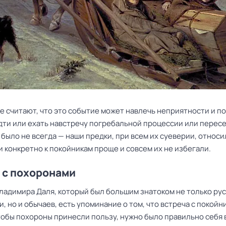
е считают, что это событие может навлечь неприятности и п
дти или ехать навстречу погребальной процессии или пересе
к было не всегда — наши
предки
, при всем их суеверии, относи
 конкретно к покойникам проще и совсем их не избегали.
 с похоронами
Владимира Даля, который был большим знатоком не только ру
, но и обычаев, есть упоминание о том, что встреча с покойн
тобы похороны принесли пользу, нужно было правильно себя 