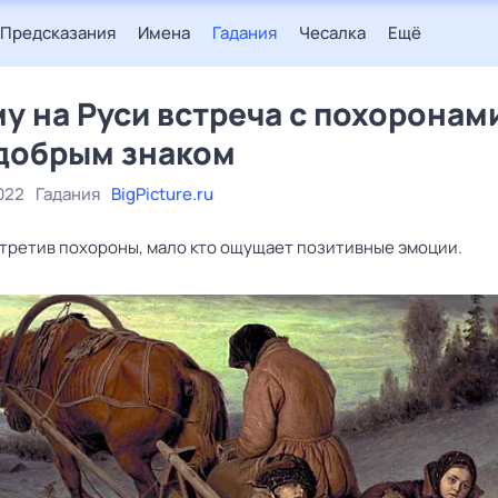
Предсказания
Имена
Гадания
Чесалка
Ещё
у на Руси встреча с похоронам
добрым знаком
022
Гадания
BigPicture.ru
стретив похороны, мало кто ощущает позитивные эмоции.