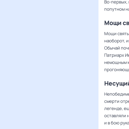
Во-первых, 
попутном н
Мощи с
Мощи святых
наоборот, и
Обычай поч
Патриарх И
немощным м
прогоняющи
Несущи
Непобедимы
смерти отре
легенде, ещ
оставляли 
и в бою рук