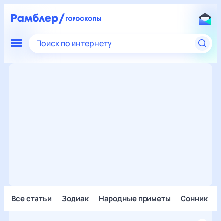
Поиск по интернету
Все статьи
Зодиак
Народные приметы
Сонник