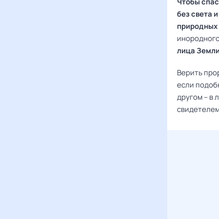
Чтобы спас
без света 
природных
инородного
лица Земли
Верить прор
если подоб
другом – в
свидетелем