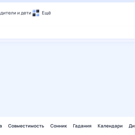
дители и дети
Ещё
Почта
овье
Поиск
лечения и отдых
Погода
и уют
ТВ-программа
т
ера
ологии и тренды
енные ситуации
егаем вместе
скопы
Помощь
а
Совместимость
Сонник
Гадания
Календари
Ди