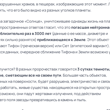
разрушенных храмов, в пещерах, изображающие этот момент. 
ь, что его было видно из разных уголков планеты.
 за загадочное «Солнце», уничтожившее однажды жизнь на пл
спространенных ответов гласит, что это
погасшая нейтронна
иблизительно раз в 3000 лет
(данные о ее массе, диаметре и
ях сильно разнятся)
приближающаяся к Земле
. Этот объект
ают Тифон (греческая версия) или Сет (египетский вариант).
ся данных, очередное сближение Тифона и Земли возможно
случится? В разных пророчествах говорится
3 сутках темноты,
че, сметающим все на своем пути
. Большая часть объектов,
ных на поверхности, будет разрушена, электричество и связ
 работать, живые существа, находящиеся на открытых простр
Возможно, они падут жертвами излучения, под действием
го поля звезды превратившись в камень и пыль.