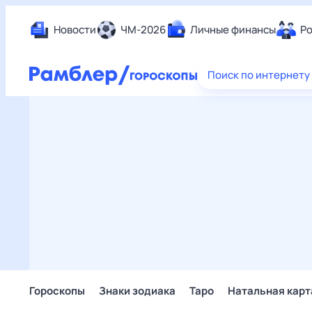
Новости
ЧМ-2026
Личные финансы
Ро
Еда
Поиск по интернету
Здор
Разв
Дом 
Спор
Карь
Авто
Техн
Жизн
Сбер
Горо
Гороскопы
Знаки зодиака
Таро
Натальная карт