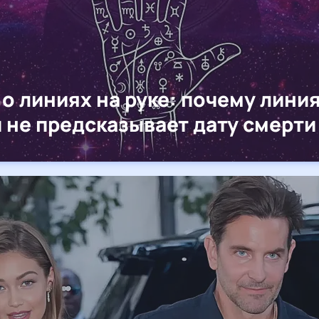
о линиях на руке: почему лини
 не предсказывает дату смерти