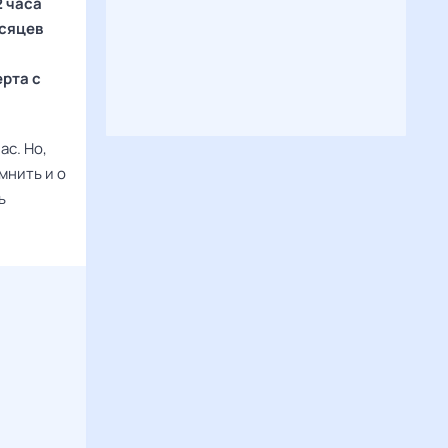
2 часа
есяцев
ерта с
ас. Но,
мнить и о
ь