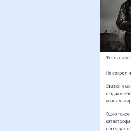
Фото:
depos
Не секрет, 
Сказки и м
людях и нео
уголков мир
Одно такое 
катастрофа,
легендах ж