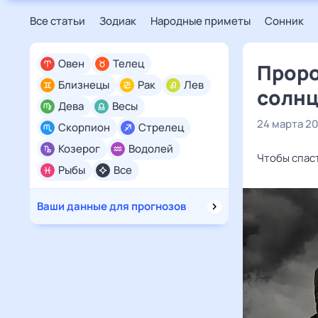
Все статьи
Зодиак
Народные приметы
Сонник
Овен
Телец
Проро
Близнецы
Рак
Лев
солн
Дева
Весы
24 марта 20
Скорпион
Стрелец
Козерог
Водолей
Чтобы спаст
Рыбы
Все
Ваши данные для прогнозов