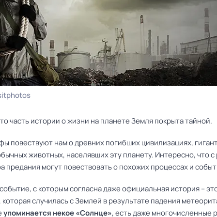
itphotos
что часть истории о жизни на планете Земля покрыта тайной.
ифы повествуют нам о древних погибших цивилизациях, гиган
бычных животных, населявших эту планету. Интересно, что с
а предания могут повествовать о похожих процессах и событ
событие, с которым согласна даже официальная история – эт
 которая случилась с Землей в результате падения метеорита
е
упоминается некое «Солнце»
, есть даже многочисленные р