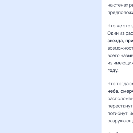
на стенах 
предположит
Что же это
Один из ра
звезда, пр
возможност
всего назыв
из имеющих
году.
Что тогда 
неба, смер
расположен
перестанут
погибнут. 
разрушающе