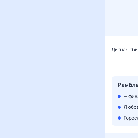
Диана Саби
.
Рамбле
— фин
Любов
Гороск