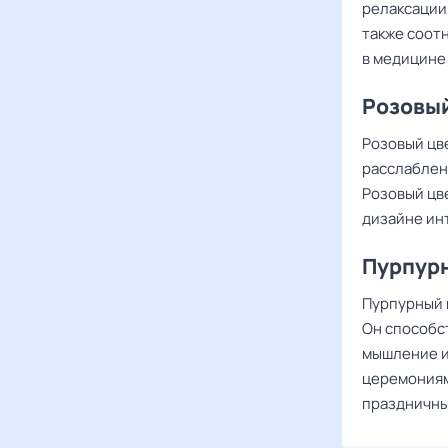
релаксации
также соот
в медицине 
Розовы
Розовый цв
расслаблен
Розовый цве
дизайне ин
Пурпур
Пурпурный 
Он способс
мышление и
церемониям
праздничны