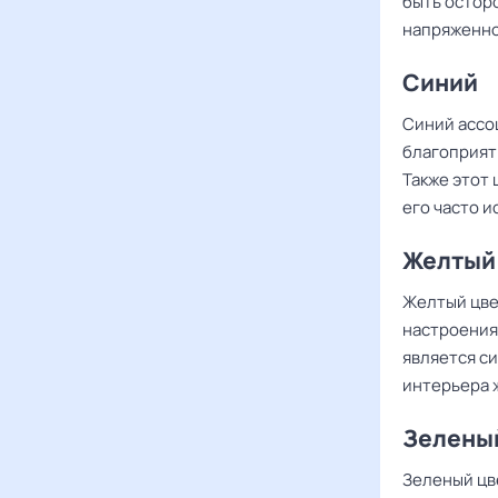
быть осторо
напряженно
Синий
Синий ассо
благоприятн
Также этот
его часто и
Желтый
Желтый цве
настроения
является с
интерьера 
Зелены
Зеленый цв