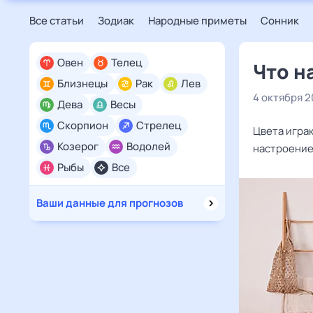
Все статьи
Зодиак
Народные приметы
Сонник
Овен
Телец
Что н
Близнецы
Рак
Лев
4 октября 
Дева
Весы
Скорпион
Стрелец
Цвета игра
Козерог
Водолей
настроение
Рыбы
Все
Ваши данные для прогнозов