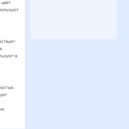
 цвет
спользуют
бствует
а.
льзуют в
ростью.
рует
ии