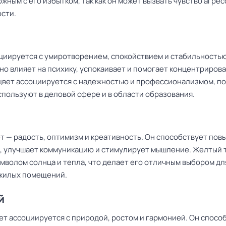
жным с его избытком, так как он может вызвать чувство агрес
сти.
циируется с умиротворением, спокойствием и стабильностью
о влияет на психику, успокаивает и помогает концентрирова
 цвет ассоциируется с надежностью и профессионализмом, п
спользуют в деловой сфере и в области образования.
т — радость, оптимизм и креативность. Он способствует по
, улучшает коммуникацию и стимулирует мышление. Желтый 
имволом солнца и тепла, что делает его отличным выбором дл
жилых помещений.
й
ет ассоциируется с природой, ростом и гармонией. Он спосо