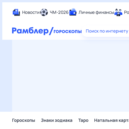
Новости
ЧМ-2026
Личные финансы
Ро
Еда
Поиск по интернету
Здор
Разв
Дом 
Спор
Карь
Авто
Техн
Жизн
Сбер
Горо
Гороскопы
Знаки зодиака
Таро
Натальная карт