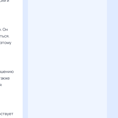
сии и
. Он
ться.
оэтому
вышению
также
я
бствует