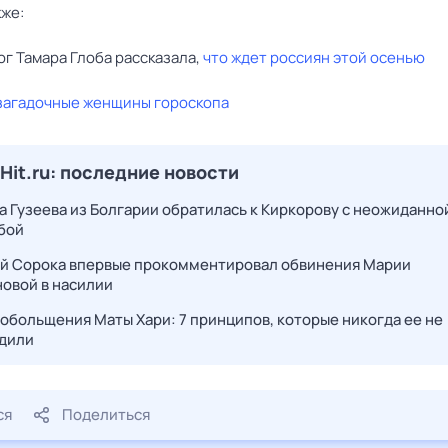
кже:
г Тамара Глоба рассказала,
что ждет россиян этой осенью
загадочные женщины гороскопа
it.ru: последние новости
а Гузеева из Болгарии обратилась к Киркорову с неожиданно
бой
й Сорока впервые прокомментировал обвинения Марии
овой в насилии
 обольщения Маты Хари: 7 принципов, которые никогда ее не
дили
ся
Поделиться