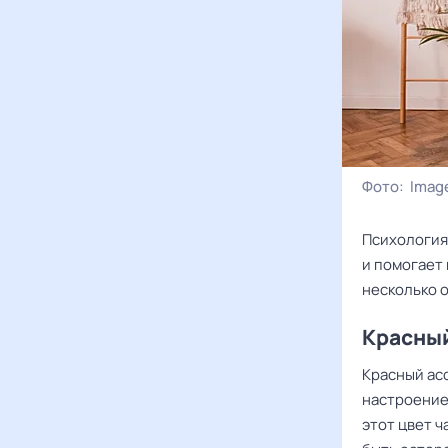
Фото:
Image
Психология
и помогает
несколько 
Красны
Красный ас
настроение
этот цвет ч