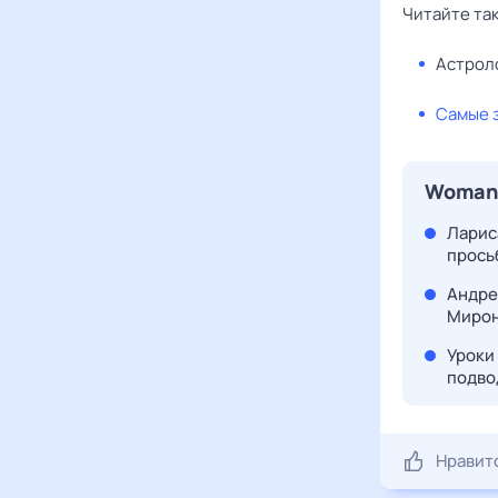
Читайте та
Астроло
Самые 
WomanH
Ларис
прось
Андре
Мирон
Уроки
подво
Нравит