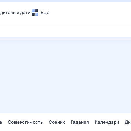
дители и дети
Ещё
Почта
овье
Поиск
лечения и отдых
Погода
и уют
ТВ-программа
т
ера
ологии и тренды
енные ситуации
егаем вместе
скопы
Помощь
а
Совместимость
Сонник
Гадания
Календари
Ди