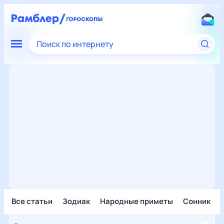
Поиск по интернету
Все статьи
Зодиак
Народные приметы
Сонник