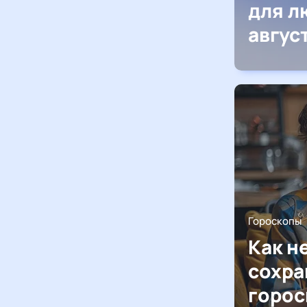
для л
авгус
Гороскопы
Как н
сохра
горос