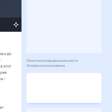
а и до
й
Политика конфиденциальности
Условия использования
 в этот
 уже
сы –
ет