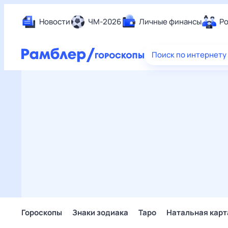
Новости
ЧМ-2026
Личные финансы
Ро
Еда
Поиск по интернету
Здор
Разв
Дом 
Спор
Карь
Авто
Техн
Жизн
Сбер
Горо
Гороскопы
Знаки зодиака
Таро
Натальная карт