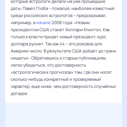
которые астрологи делали на уже прошедшие
даты. Павел
Глоба – по
жалуй, наиболее известный
среди российских астрологов – предсказывал,
например, в
начале
2008 года: «Новым
президентом США станет Хилла
ри Клинтон. Как
только к власти придет новый президент, курс
доллара рухнет. Так как 44 – это роковое для
Америки число. В результате США дойдет до грани
нищеты». Обратившись к старым публикациям,
легко убедиться, что достоверность
«астрологических прогнозов» там, где они носят
сколько-нибудь конкретный и проверяемый
характер, еще ниже, чем достоверность случайных
догадок.