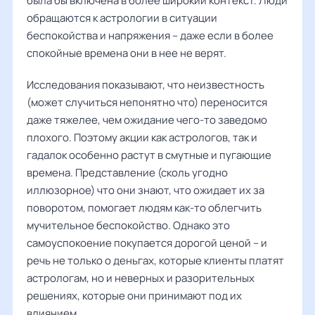
была бы включена в более широкий контекст. Люди
обращаются к астрологии в ситуации
беспокойства и напряжения – даже если в более
спокойные времена они в нее не верят.
Исследования показывают, что неизвестность
(может случиться непонятно что) переносится
даже тяжелее, чем ожидание чего-то заведомо
плохого. Поэтому акции как астрологов, так и
гадалок особенно растут в смутные и пугающие
времена. Представление (сколь угодно
иллюзорное) что они знают, что ожидает их за
поворотом, помогает людям как-то облегчить
мучительное беспокойство. Однако это
самоуспокоение покупается дорогой ценой – и
речь не только о деньгах, которые клиенты платят
астрологам, но и неверных и разорительных
решениях, которые они принимают под их
влиянием.