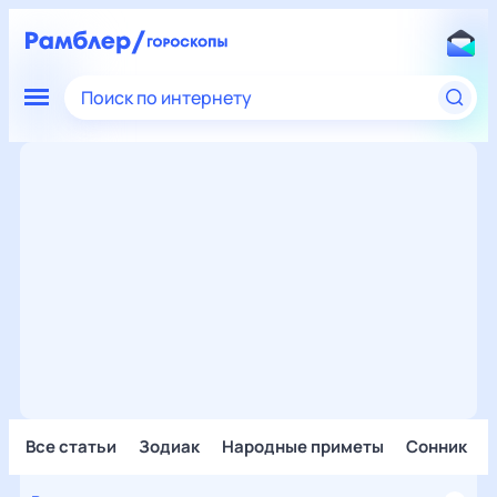
Поиск по интернету
Все статьи
Зодиак
Народные приметы
Сонник