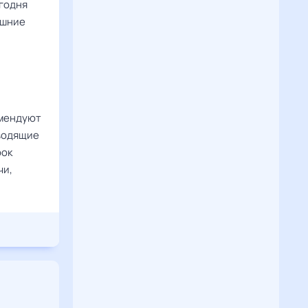
егодня
ешние
омендуют
оводящие
рок
чи,