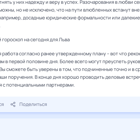
нять у них надежду и веру в успех. Разочарования в любви с
зможны, но не исключено, что на пути влюбленных встанут вн
например, досадные юридические формальности или далекие
.
 гороскоп на сегодня для Льва
 работа согласно ранее утвержденному плану – вот что рек
ам в первой половине дня. Более всего могут преуспеть рук
Вы сможете быть уверены в том, что подчиненные точно и в с
аши поручения. В конце дня хорошо проводить деловые встре
я с потенциальными партнерами.
ся
Поделиться