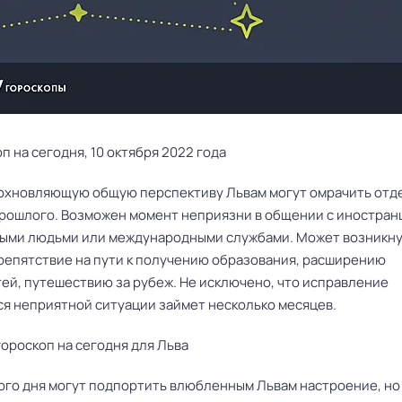
п на сегодня, 10 октября 2022 года
охновляющую общую перспективу Львам могут омрачить отд
прошлого. Возможен момент неприязни в общении с иностран
ыми людьми или международными службами. Может возникн
репятствие на пути к получению образования, расширению
ей, путешествию за рубеж. Не исключено, что исправление
я неприятной ситуации займет несколько месяцев.
ороскоп на сегодня для Льва
ого дня могут подпортить влюбленным Львам настроение, но