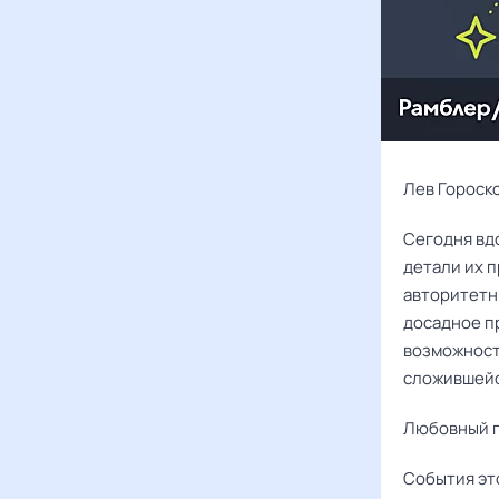
Лев Гороско
Сегодня вд
детали их 
авторитетн
досадное п
возможност
сложившейс
Любовный г
События эт