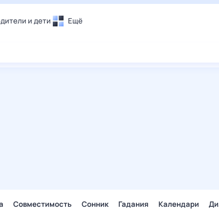
дители и дети
Ещё
Почта
овье
Поиск
лечения и отдых
Погода
и уют
ТВ-программа
т
ера
ологии и тренды
енные ситуации
егаем вместе
скопы
Помощь
а
Совместимость
Сонник
Гадания
Календари
Ди