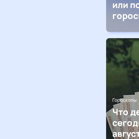
или п
горос
Гороскопы
Что д
сегод
авгус