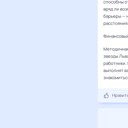
способны от
вряд ли во
барьеры — 
расстояния
Финансовый
Методичная
звезды Льв
работники. 
выполнят в
знакомитьс
Нравит