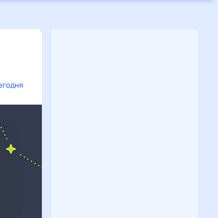
я
егодня