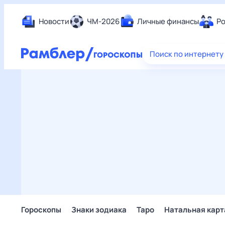
Новости
ЧМ-2026
Личные финансы
Ро
Еда
Поиск по интернету
Здор
Разв
Дом 
Спор
Карь
Авто
Техн
Жизн
Сбер
Горо
Гороскопы
Знаки зодиака
Таро
Натальная карт