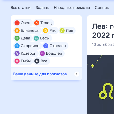
Все статьи
Зодиак
Народные приметы
Сонник
Овен
Телец
Лев: 
Близнецы
Рак
Лев
2022 
Дева
Весы
10 октября 
Скорпион
Стрелец
Козерог
Водолей
Рыбы
Все
Ваши данные для прогнозов