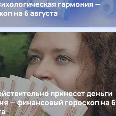
сихологическая гармония —
коп на 6 августа
ействительно принесет деньги
ня — финансовый гороскоп на 6
та