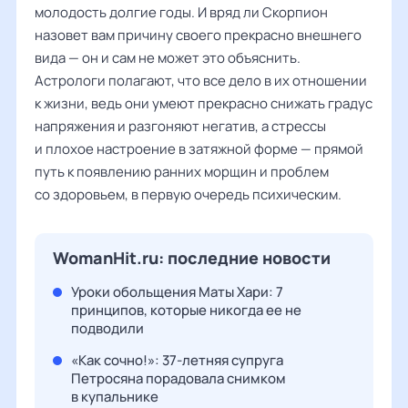
молодость долгие годы. И вряд ли Скорпион
назовет вам причину своего прекрасно внешнего
вида — он и сам не может это объяснить.
Астрологи полагают, что все дело в их отношении
к жизни, ведь они умеют прекрасно снижать градус
напряжения и разгоняют негатив, а стрессы
и плохое настроение в затяжной форме — прямой
путь к появлению ранних морщин и проблем
со здоровьем, в первую очередь психическим.
WomanHit.ru: последние новости
Уроки обольщения Маты Хари: 7
принципов, которые никогда ее не
подводили
«Как сочно!»: 37-летняя супруга
Петросяна порадовала снимком
в купальнике