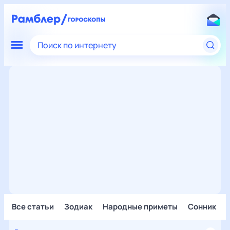
Поиск по интернету
Все статьи
Зодиак
Народные приметы
Сонник