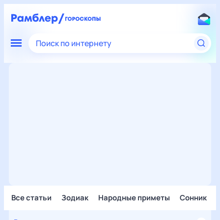
Поиск по интернету
Все статьи
Зодиак
Народные приметы
Сонник