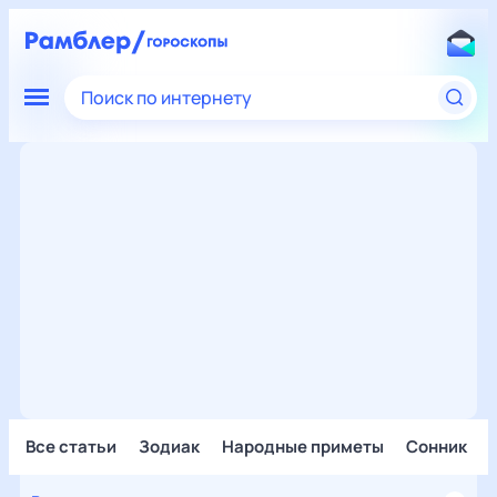
Поиск по интернету
Все статьи
Зодиак
Народные приметы
Сонник