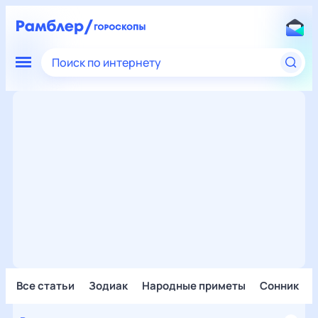
Поиск по интернету
Все статьи
Зодиак
Народные приметы
Сонник