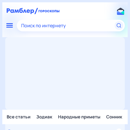
Поиск по интернету
Все статьи
Зодиак
Народные приметы
Сонник