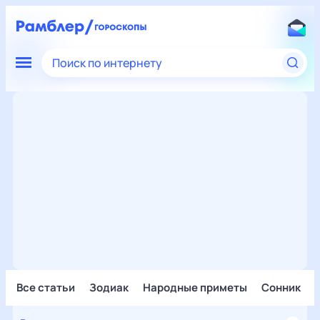
Поиск по интернету
Все статьи
Зодиак
Народные приметы
Сонник