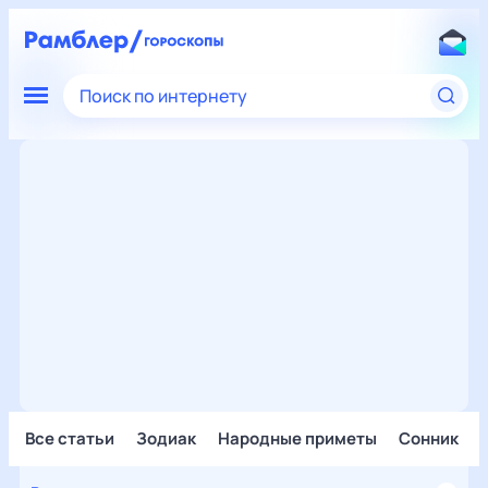
Поиск по интернету
Все статьи
Зодиак
Народные приметы
Сонник