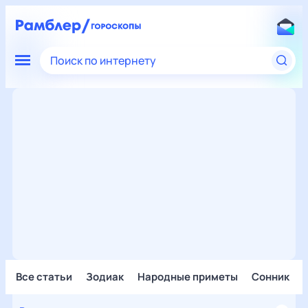
Поиск по интернету
Все статьи
Зодиак
Народные приметы
Сонник