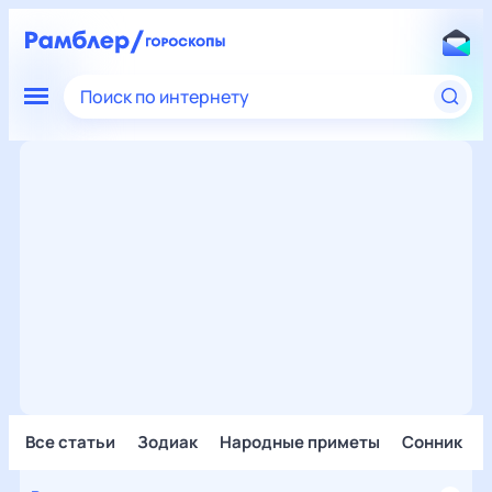
Поиск по интернету
Все статьи
Зодиак
Народные приметы
Сонник