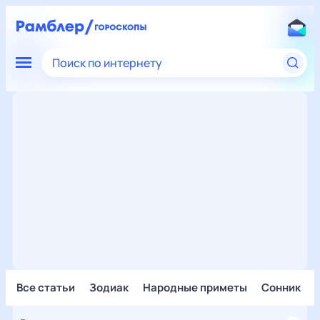
Поиск по интернету
Все статьи
Зодиак
Народные приметы
Сонник