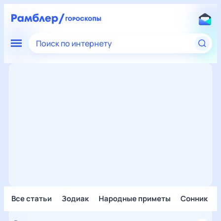
Поиск по интернету
Все статьи
Зодиак
Народные приметы
Сонник