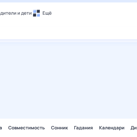
дители и дети
Ещё
Почта
овье
Поиск
лечения и отдых
Погода
и уют
ТВ-программа
т
ера
ологии и тренды
енные ситуации
егаем вместе
скопы
Помощь
а
Совместимость
Сонник
Гадания
Календари
Ди