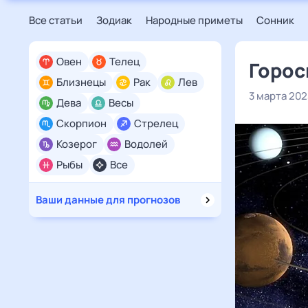
Все статьи
Зодиак
Народные приметы
Сонник
Овен
Телец
Горос
Близнецы
Рак
Лев
3 марта 202
Дева
Весы
Скорпион
Стрелец
Козерог
Водолей
Рыбы
Все
Ваши данные для прогнозов