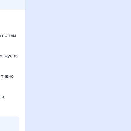
е по тем
о вкусно
активно
ая,