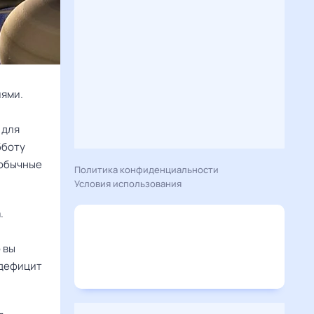
иями.
 для
бботу
еобычные
Политика конфиденциальности
Условия использования
.
 вы
 дефицит