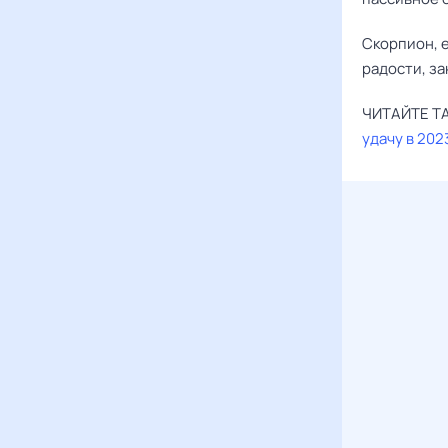
Скорпион, е
радости, з
ЧИТАЙТЕ Т
удачу в 202