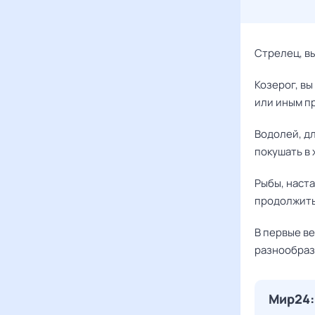
Стрелец, в
Козерог, в
или иным п
Водолей, д
покушать в
Рыбы, наста
продолжить
В первые в
разнообраз
Мир24: