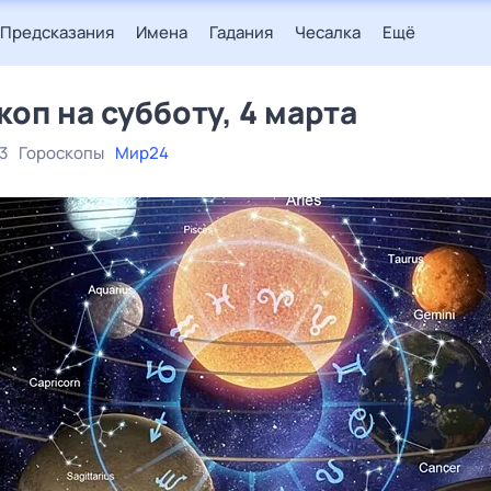
Предсказания
Имена
Гадания
Чесалка
Ещё
коп на субботу, 4 марта
3
Гороскопы
Мир24