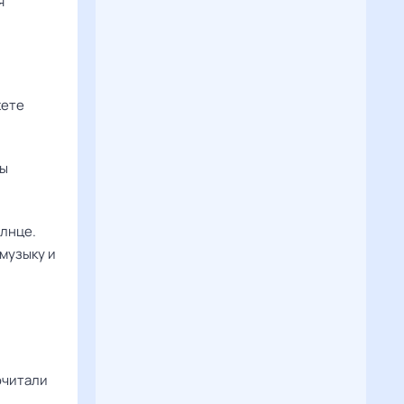
я
жете
вы
олнце.
музыку и
очитали