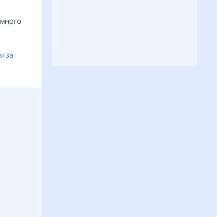
 много
я за