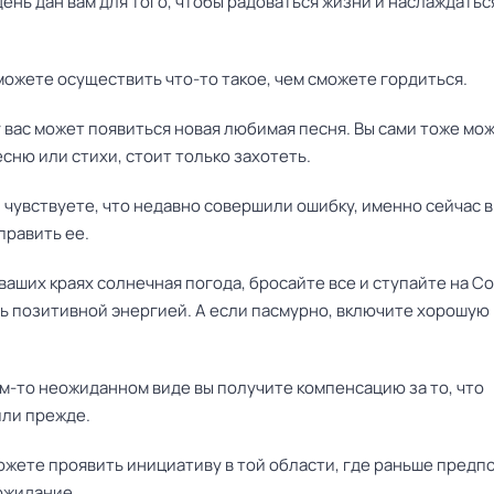
день дан вам для того, чтобы радоваться жизни и наслаждатьс
можете осуществить что-то такое, чем сможете гордиться.
 вас может появиться новая любимая песня. Вы сами тоже мо
сню или стихи, стоит только захотеть.
ы чувствуете, что недавно совершили ошибку, именно сейчас 
править ее.
 ваших краях солнечная погода, бросайте все и ступайте на С
ь позитивной энергией. А если пасмурно, включите хорошую 
ом-то неожиданном виде вы получите компенсацию за то, что
ли прежде.
можете проявить инициативу в той области, где раньше предп
ожидание.