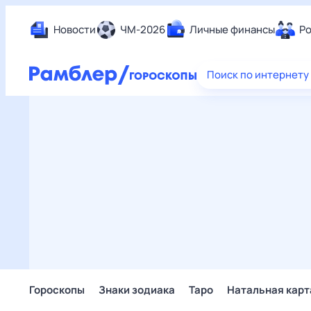
Новости
ЧМ-2026
Личные финансы
Ро
Еда
Поиск по интернету
Здор
Разв
Дом 
Спор
Карь
Авто
Техн
Жизн
Сбер
Горо
Гороскопы
Знаки зодиака
Таро
Натальная карт