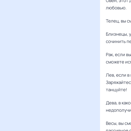
Овен, этот 
любовью.
Телец, вы с
Близнецы, у
сочинить пе
Рак, если в
сможете ис
Лев, если в
Заряжайтес
танцуйте!
Дева, в как
недополучи
Весы, вы с
пассивное 