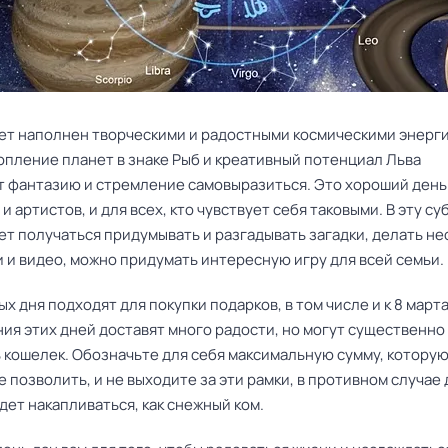
дет наполнен творческими и радостными космическими энерг
опление планет в знаке Рыб и креативный потенциал Льва
 фантазию и стремление самовыразиться. Это хороший день
и артистов, и для всех, кто чувствует себя таковыми. В эту су
ет получаться придумывать и разгадывать загадки, делать н
 и видео, можно придумать интересную игру для всей семьи.
х дня подходят для покупки подарков, в том числе и к 8 марта
ия этих дней доставят много радости, но могут существенно
 кошелек. Обозначьте для себя максимальную сумму, которую
 позволить, и не выходите за эти рамки, в противном случае
ет накапливаться, как снежный ком.