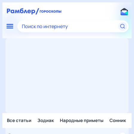
Поиск по интернету
Все статьи
Зодиак
Народные приметы
Сонник