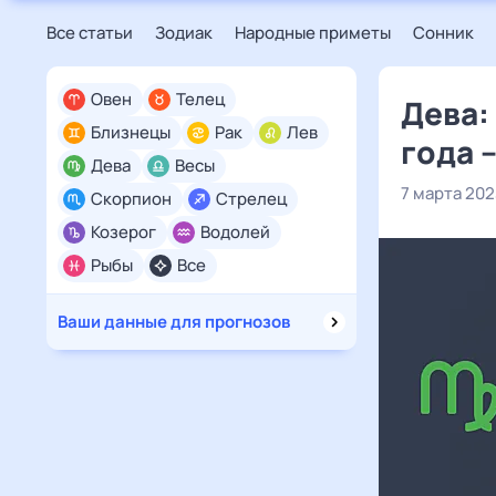
Все статьи
Зодиак
Народные приметы
Сонник
Овен
Телец
Дева:
Близнецы
Рак
Лев
года 
Дева
Весы
7 марта 202
Скорпион
Стрелец
Козерог
Водолей
Рыбы
Все
Ваши данные для прогнозов