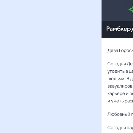
Дева Гороск
Сегодня Дев
угодить в ц
людьми. В 
завуалиров
карьере и 
и уметь рас
Любовный г
Сегодня па