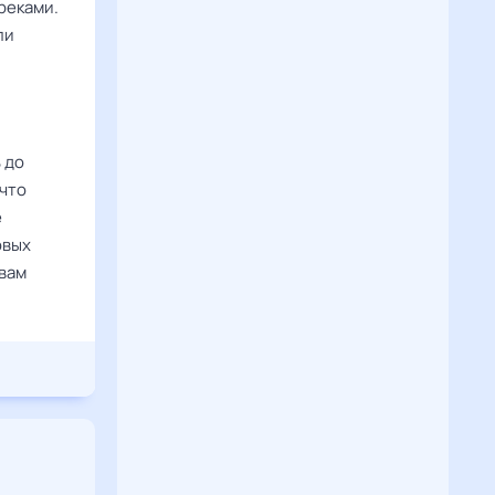
преками.
ли
 до
 что
е
овых
 вам