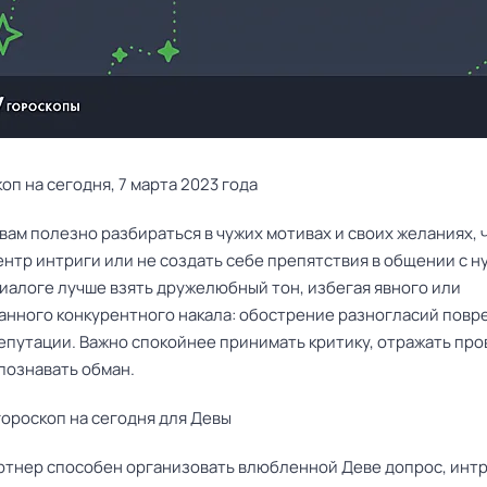
оп на сегодня, 7 марта 2023 года
ам полезно разбираться в чужих мотивах и своих желаниях, 
ентр интриги или не создать себе препятствия в общении с 
диалоге лучше взять дружелюбный тон, избегая явного или
анного конкурентного накала: обострение разногласий повр
репутации. Важно спокойнее принимать критику, отражать пр
познавать обман.
ороскоп на сегодня для Девы
ртнер способен организовать влюбленной Деве допрос, интр