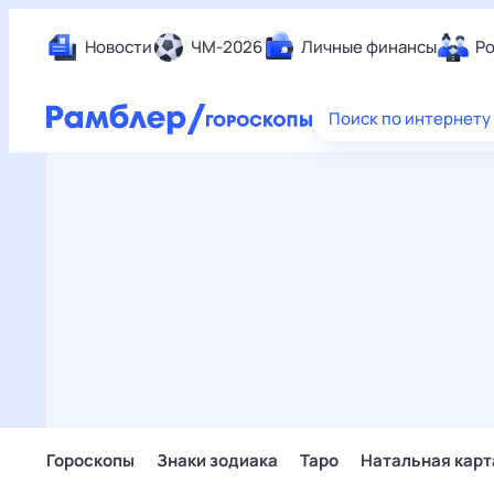
Новости
ЧМ-2026
Личные финансы
Ро
Еда
Поиск по интернету
Здор
Разв
Дом 
Спор
Карь
Авто
Техн
Жизн
Сбер
Горо
Гороскопы
Знаки зодиака
Таро
Натальная карт