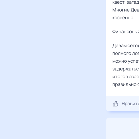
квест, зага
Многие Девы
косвенно.
Финансовый
Девам сего
полного лог
можно успе
задержатьс
итогов сво
правильно 
Нравит