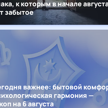
нака, к которым в начале август
т забытое
егодня важнее: бытовой комфо
сихологическая гармония —
коп на 6 августа