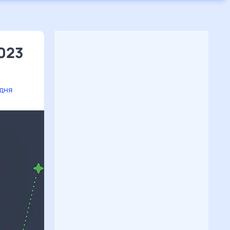
2023
одня