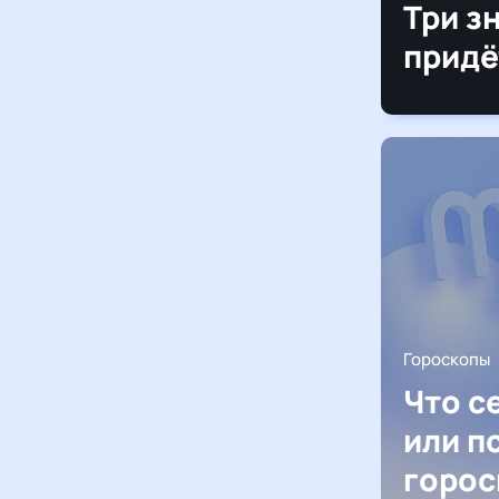
Три з
придё
Гороскопы
Что с
или п
горос