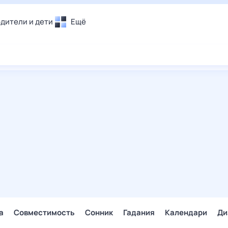
дители и дети
Ещё
Почта
овье
Поиск
лечения и отдых
Погода
и уют
ТВ-программа
т
ера
ологии и тренды
енные ситуации
егаем вместе
скопы
Помощь
а
Совместимость
Сонник
Гадания
Календари
Ди