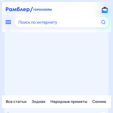
Поиск по интернету
Все статьи
Зодиак
Народные приметы
Сонник