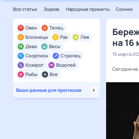
Все статьи
Зодиак
Народные приметы
Сонник
Овен
Телец
Береж
Близнецы
Рак
Лев
на 16
Дева
Весы
15 марта 20
Скорпион
Стрелец
Козерог
Водолей
Сегодня не 
Рыбы
Все
Ваши данные для прогнозов