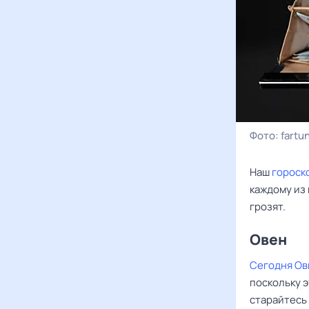
Фото:
fartu
Наш
гороск
каждому из 
грозят.
Овен ‌‌
Сегодня Ов
поскольку 
старайтесь 