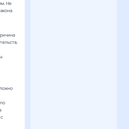
ям. Не
акона.
причина
тельств,
ы.
сложно
 по
а.
 с