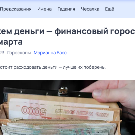
Предсказания
Имена
Гадания
Чесалка
Ещё
ем деньги — финансовый горо
 марта
23
Гороскопы
Марианна Басс
стоит расходовать деньги — лучше их поберечь.