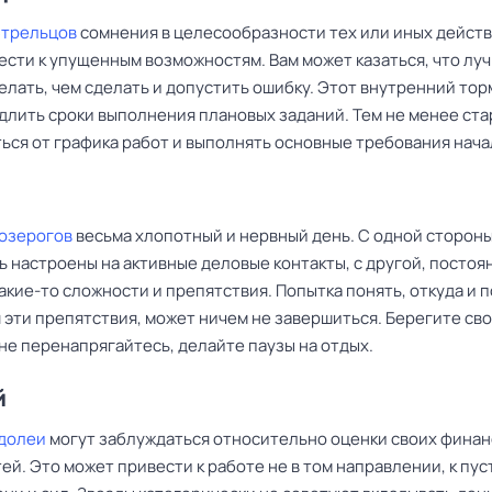
Стрельцов
сомнения в целесообразности тех или иных дейст
ести к упущенным возможностям. Вам может казаться, что лу
елать, чем сделать и допустить ошибку. Этот внутренний тор
длить сроки выполнения плановых заданий. Тем не менее ст
ься от графика работ и выполнять основные требования нача
Козерогов
весьма хлопотный и нервный день. С одной стороны
 настроены на активные деловые контакты, с другой, постоя
акие-то сложности и препятствия. Попытка понять, откуда и 
 эти препятствия, может ничем не завершиться. Берегите св
не перенапрягайтесь, делайте паузы на отдых.
й
долеи
могут заблуждаться относительно оценки своих фина
й. Это может привести к работе не в том направлении, к пус