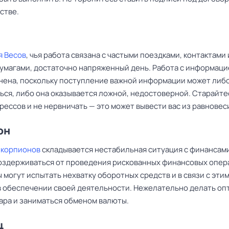
стве.
я Весов
, чья работа связана с частыми поездками, контактами 
умагами, достаточно напряженный день. Работа с информац
нена, поскольку поступление важной информации может либ
ься, либо она оказывается ложной, недостоверной. Старайте
рессов и не нервничать — это может вывести вас из равновес
он
Скорпионов
складывается нестабильная ситуация с финансами
оздерживаться от проведения рискованных финансовых опер
могут испытать нехватку оборотных средств и в связи с эти
в обеспечении своей деятельности. Нежелательно делать оп
вара и заниматься обменом валюты.
ц