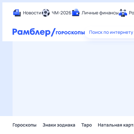
Новости
ЧМ-2026
Личные финансы
Ро
Еда
Поиск по интернету
Здор
Разв
Дом 
Спор
Карь
Авто
Техн
Жизн
Сбер
Горо
Гороскопы
Знаки зодиака
Таро
Натальная карт