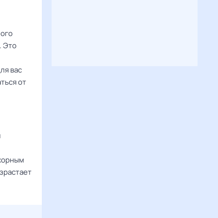
ного
. Это
ля вас
ться от
и
жорным
озрастает