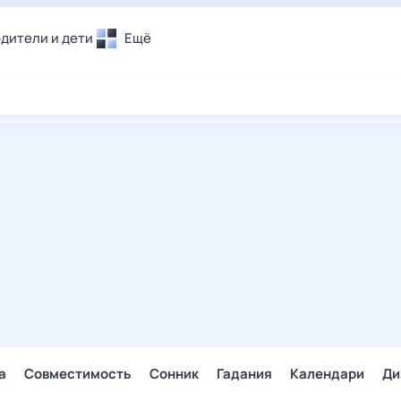
дители и дети
Ещё
Почта
овье
Поиск
лечения и отдых
Погода
и уют
ТВ-программа
т
ера
ологии и тренды
енные ситуации
егаем вместе
скопы
Помощь
а
Совместимость
Сонник
Гадания
Календари
Ди