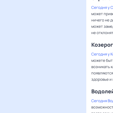
Сегодня у 
может прив
ничего не д
может заме
не отклонят
Козерог
Сегодня у 
можете быть
возникать к
появляются
здоровье и 
Водоле
Сегодня Во
возможносте