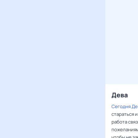
Дева ‌‌
Сегодня Де
стараться и
работа связ
пожеланиям
чтобы не з