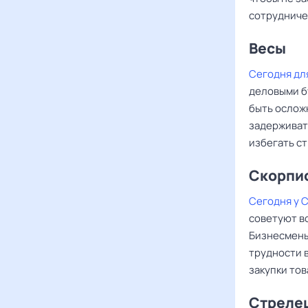
сотрудниче
Весы ‌‌
Сегодня дл
деловыми б
быть ослож
задерживат
избегать ст
Скорпи
Сегодня у 
советуют в
Бизнесмены 
трудности 
закупки то
Стреле