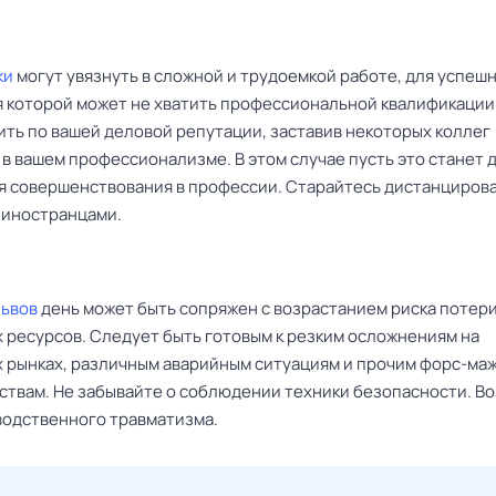
ки
могут увязнуть в сложной и трудоемкой работе, для успеш
 которой может не хватить профессиональной квалификации
ить по вашей деловой репутации, заставив некоторых коллег
в вашем профессионализме. В этом случае пусть это станет д
я совершенствования в профессии. Старайтесь дистанцирова
с иностранцами.
Львов
день может быть сопряжен с возрастанием риска потер
 ресурсов. Следует быть готовым к резким осложнениям на
 рынках, различным аварийным ситуациям и прочим форс-ма
ствам. Не забывайте о соблюдении техники безопасности. В
водственного травматизма.