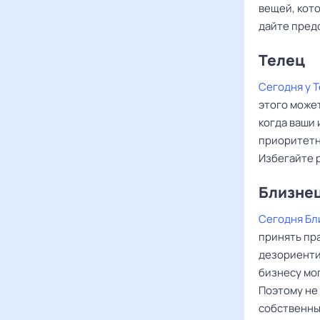
вещей, кото
дайте пред
Телец
Сегодня у 
этого може
когда ваши
приоритетны
Избегайте 
Близне
Сегодня Бл
принять пр
дезориенти
бизнесу мо
Поэтому не 
собственны