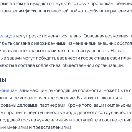
рые в этом не нуждаются. Будьте готовы к проверкам, ревизи
ставителям фискальных властей поймать себя на нарушении з
Тельцов
могут резко поменяться планы. Основная возможная 
т быть связана с неожиданными изменениями внешних обстоя
 изначальные планы утрачивают свою актуальность. Новые
е задачи могут побудить вас внести коррективы в свои план
работы в составе коллектива, общественной организации.
цы
изнецам
, занимающим руководящие должности, может быть 
авильное управленческое решение. Вы можете оказаться
рованы деловыми партнерами. Кроме того, ваши компаньоны
гут проявить неуступчивость в ходе делового сотрудничеств
поддавайтесь на чужие влияния и поступайте в соответствии
ми мнениями и представлениями.