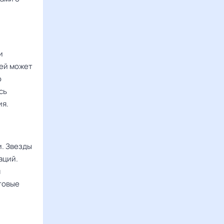
и
ией может
о
сь
ия.
. Звезды
аций.
м
товые