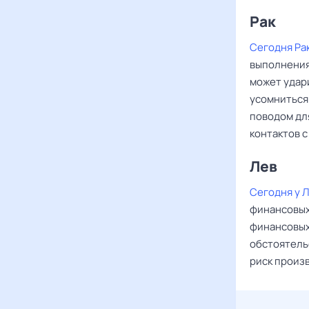
Рак ‌‌
Сегодня Ра
выполнения
может удар
усомниться 
поводом дл
контактов 
Лев‌‌
Сегодня у 
финансовых
финансовых
обстоятель
риск произ