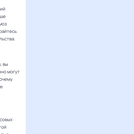
вий
чше
моз
арайтесь
льства.
, вы
нно могут
почему
ое
нсовых
той