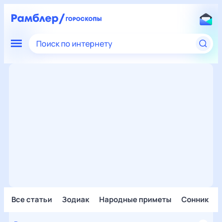
Поиск по интернету
Все статьи
Зодиак
Народные приметы
Сонник