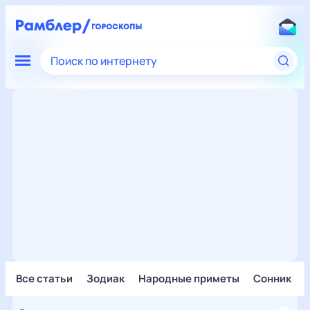
Поиск по интернету
Все статьи
Зодиак
Народные приметы
Сонник