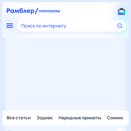
Поиск по интернету
Все статьи
Зодиак
Народные приметы
Сонник