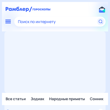
Поиск по интернету
Все статьи
Зодиак
Народные приметы
Сонник