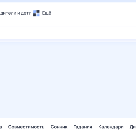
дители и дети
Ещё
Почта
овье
Поиск
лечения и отдых
Погода
и уют
ТВ-программа
т
ера
ологии и тренды
енные ситуации
егаем вместе
скопы
Помощь
а
Совместимость
Сонник
Гадания
Календари
Ди