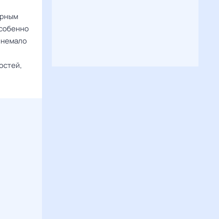
урным
особенно
ь немало
остей,