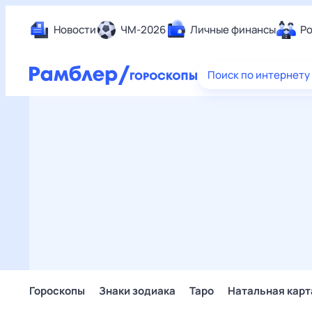
Новости
ЧМ-2026
Личные финансы
Ро
Еда
Поиск по интернету
Здор
Разв
Дом 
Спор
Карь
Авто
Техн
Жизн
Сбер
Горо
Гороскопы
Знаки зодиака
Таро
Натальная карт