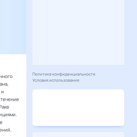
Политика конфиденциальности
очного
Условия использования
ана,
 и
 течение
Раке
дициями.
ое
ений.