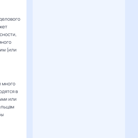
 делового
ожет
сности,
много
им (или
и много
одятся в
ыми или
ельцам
бы