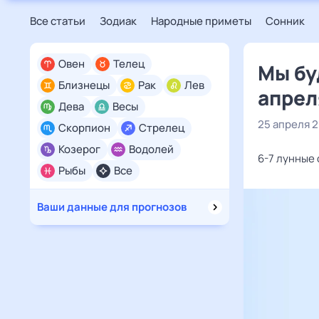
Все статьи
Зодиак
Народные приметы
Сонник
Овен
Телец
Мы бу
Близнецы
Рак
Лев
апрел
Дева
Весы
25 апреля 
Скорпион
Стрелец
Козерог
Водолей
6-7 лунные 
Рыбы
Все
Ваши данные для прогнозов