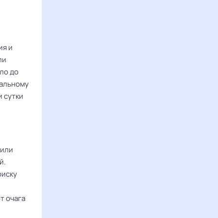
ия и
ли
ло до
нальному
и сутки
 или
й.
риску
т очага