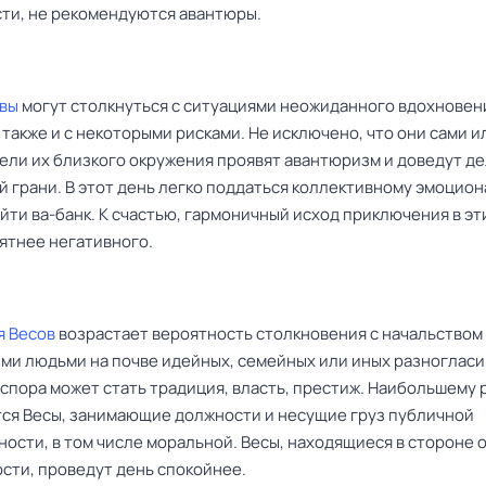
ти, не рекомендуются авантюры.
вы
могут столкнуться с ситуациями неожиданного вдохновен
 также и с некоторыми рисками. Не исключено, что они сами и
ели их близкого окружения проявят авантюризм и доведут де
й грани. В этот день легко поддаться коллективному эмоцио
йти ва-банк. К счастью, гармоничный исход приключения в эт
оятнее негативного.
я Весов
возрастает вероятность столкновения с начальством
ми людьми на почве идейных, семейных или иных разногласи
спора может стать традиция, власть, престиж. Наибольшему 
ся Весы, занимающие должности и несущие груз публичной
ости, в том числе моральной. Весы, находящиеся в стороне о
сти, проведут день спокойнее.