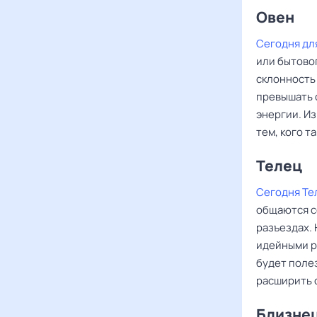
Овен ‌‌
Сегодня дл
или бытово
склонность
превышать 
энергии. И
тем, кого т
Телец
Сегодня Те
общаются с
разъездах.
идейными р
будет поле
расширить 
Близне