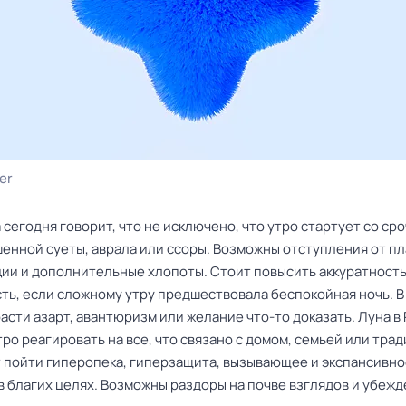
er
 сегодня говорит, что не исключено, что утро стартует со ср
енной суеты, аврала или ссоры. Возможны отступления от пл
ии и дополнительные хлопоты. Стоит повысить аккуратность
ть, если сложному утру предшествовала беспокойная ночь. В
асти азарт, авантюризм или желание что-то доказать. Луна в 
ро реагировать на все, что связано с домом, семьей или тра
т пойти гиперопека, гиперзащита, вызывающее и экспансивн
в благих целях. Возможны раздоры на почве взглядов и убежд