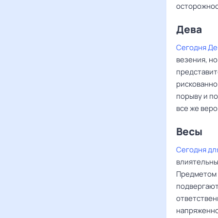
осторожнос
Дева ‌‌
Сегодня Де
везения, но
представит
рискованно
порыву и по
все же вер
Весы ‌‌
Сегодня дл
влиятельны
Предметом 
подвергают
ответственн
напряженно