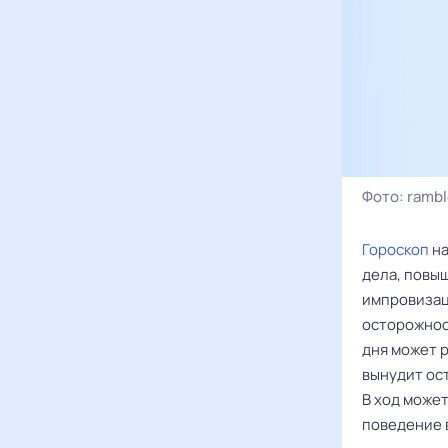
Фото:
rambl
Гороскоп
на
дела, повыш
импровизац
осторожнос
дня может р
вынудит ост
В ход може
поведение 