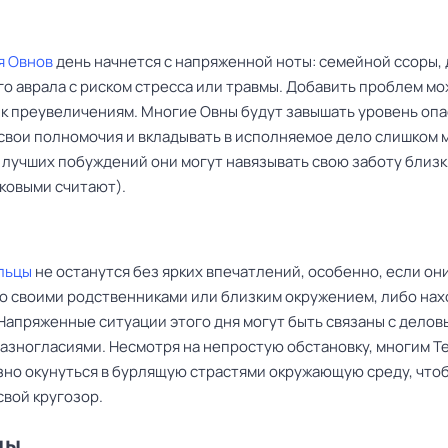
я Овнов
день начнется с напряженной ноты: семейной ссоры,
го аврала с риском стресса или травмы. Добавить проблем м
 к преувеличениям. Многие Овны будут завышать уровень опа
свои полномочия и вкладывать в исполняемое дело слишком 
з лучших побуждений они могут навязывать свою заботу близк
аковыми считают).
льцы
не останутся без ярких впечатлений, особенно, если он
о своими родственниками или близким окружением, либо нах
 Напряженные ситуации этого дня могут быть связаны с делов
азногласиями. Несмотря на непростую обстановку, многим Т
зно окунуться в бурлящую страстями окружающую среду, что
свой кругозор.
цы