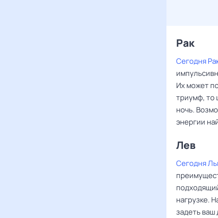
Рак ‌‌
Сегодня Ра
импульсивн
Их может по
триумф, то 
ночь. Возмо
энергии на
Лев ‌‌
Сегодня Ль
преимущест
подходящий
нагрузке. Н
задеть ваш