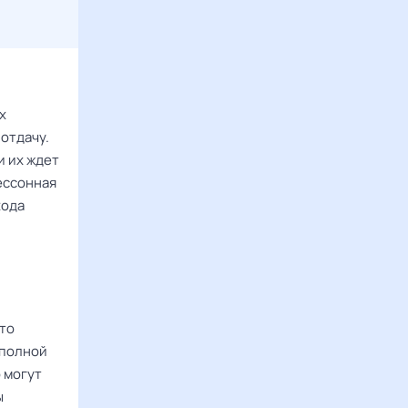
х
отдачу.
и их ждет
бессонная
хода
то
 полной
 могут
ы