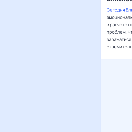
Сегодня Бл
эмоциональ
в расчете н
проблем. Ч
заражаться
стремитель