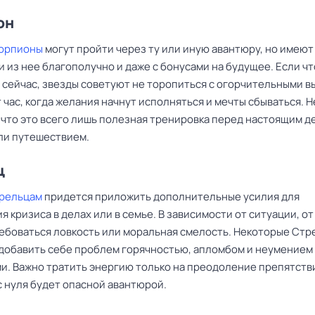
он
корпионы
могут пройти через ту или иную авантюру, но имеют
 из нее благополучно и даже с бонусами на будущее. Если чт
 сейчас, звезды советуют не торопиться с огорчительными в
 час, когда желания начнут исполняться и мечты сбываться. Н
 что это всего лишь полезная тренировка перед настоящим д
ли путешествием.
ц
рельцам
придется приложить дополнительные усилия для
 кризиса в делах или в семье. В зависимости от ситуации, от
ебоваться ловкость или моральная смелость. Некоторые Стр
 добавить себе проблем горячностью, апломбом и неумением
и. Важно тратить энергию только на преодоление препятств
с нуля будет опасной авантюрой.