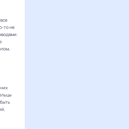
 все
о-то не
ыводами:
е
елом,
 них
ельцы
 быть
ий,