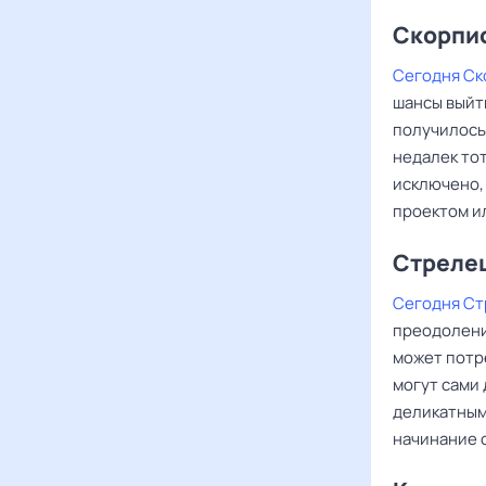
Скорпи
Сегодня С
шансы выйти
получилось
недалек тот
исключено,
проектом и
Стреле
Сегодня Ст
преодоления
может потр
могут сами
деликатным
начинание 