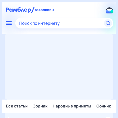
Поиск по интернету
Все статьи
Зодиак
Народные приметы
Сонник